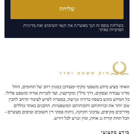
בשליחת טופס זה הנך מאשר/ת את
תנאי השימוש
ואת
מדיניות
הפרטיות
באתר.
האתר מציע מידע משפטי מקיף ומעודכן במגוון רחב של תחומים, החל
מדיני עבודה ועסקים, דרך נדל"ן ומקרקעין, ועד לזכויות אזרח ומשפט פלילי.
כל המידע מוגש בשפה ברורה ונגישה, במטרה לסייע לציבור הרחב להבין
טוב יותר את זכויותיהם וחובותיהם המשפטיות. התכנים באתר כוללים
מדריכים מקיפים, עדכוני חקיקה, ניתוח פסקי דין חשובים וטיפים מעשיים -
הכל תחת קורת גג אחת, זמין ונגיש לכל דורש.
מידע מקצועי