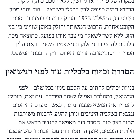
במקרה של פרידה או גירושין. ללא הסכם כזה, חלוקת
הרכוש תהיה כפופה לדין הכללי בישראל – חוק יחסי ממון
בין בני זוג, התשל"ג-1973. החוק קובע כי בהיעדר הסכם
הקובע אחרת, הרכוש המשותף יחולק באופן שוויוני בין בני
הזוג, ללא קשר לשאלה מי צבר אותו בפועל. כתוצאה מכך,
עלולות להתעורר מחלוקות משפטיות שימררו את הליך
הפרידה ויסתיימו בהתדיינות ארוכה ויקרה בבתי המשפט.
הסדרת זכויות כלכליות עוד לפני הנישואין
בני זוג יכולים לחתום על הסכם ממון בכל שלב – לפני
הנישואין, במהלכם ואפילו לאחר הפרידה. עם זאת, מומלץ
להסדיר את הנושא מבעוד מועד, כאשר מערכת היחסים
נמצאת בשלביה היציבים וניתן להגיע להבנות משותפות
מתוך רצון טוב. הסכם כזה מאפשר להגדיר מראש את
חלוקת הנכסים, אופן ההתמודדות עם חובות ורכוש שנצבר