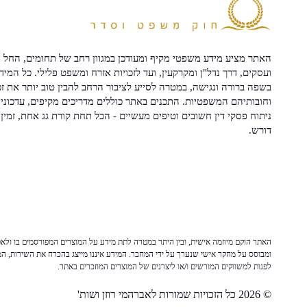
האתר מציע מידע משפטי מקיף ומעודכן במגוון רחב של תחומים, החל מ
ועסקים, דרך נדל"ן ומקרקעין, ועד לזכויות אזרח ומשפט פלילי. כל המיד
בשפה ברורה ונגישה, במטרה לסייע לציבור הרחב להבין טוב יותר את זכ
וחובותיהם המשפטיות. התכנים באתר כוללים מדריכים מקיפים, עדכוני 
ניתוח פסקי דין חשובים וטיפים מעשיים - הכל תחת קורת גג אחת, זמין 
דורש.
האתר הוקם מיוזמה אישית, ובין היתר במטרה לתת מידע על המוצרים המפורסמים בו ולאפש
ומבוסס על מחקר אישי שנערך על ידי המחבר. המידע איננו מייצג בהכרח את השירות, המו
לפנות למשווקים המורשים ו/או ליצרנים של המוצרים המוזכרים באתר.
© 2026 כל הזכויות שמורות לאברהמי רוזן ושות'