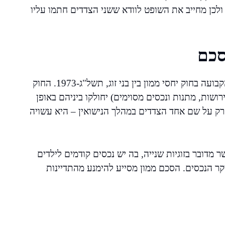
כן מחייב את השופט לוודא ששני הצדדים חתמו עליו
סכם
בהיעדר הסכם מפורש, מונהגת בישראל ברירת המחדל הקבועה בחוק יחסי ממון בין בני זוג, תשל"ג-1973. החוק
רושות, מתנות ונכסים מסוימים) יחולקו ביניהם באופן
ק על שם אחד הצדדים במהלך הנישואין – היא עשויה
מדובר בזוגיות שנייה, בה יש נכסים קודמים לילדים
ר הנכסים. הסכם ממון מסייע להימנע מהתדיינות