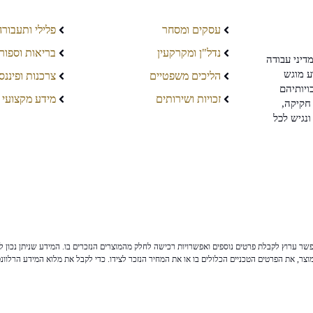
עסקים ומסחר
פלילי ותעבורה
נדל"ן ומקרקעין
בריאות וספור
דיני עבודה
ע מוגש
הליכים משפטיים
צרכנות ופיננס
ויותיהם
זכויות ושירותים
מידע מקצועי
חקיקה,
ונגיש לכל
ר ערוץ לקבלת פרטים נוספים ואפשרויות רכישה לחלק מהמוצרים הנזכרים בו. המידע שניתן נכון לי
צר, את הפרטים הטכניים הכלולים בו או את המחיר הנזכר לצידו. כדי לקבל את מלוא המידע הרלוונ