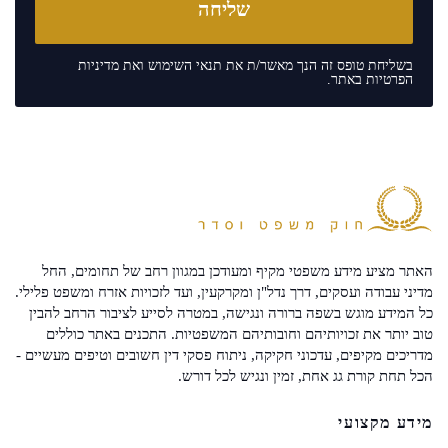
בשליחת טופס זה הנך מאשר/ת את
תנאי השימוש
ואת
מדיניות
הפרטיות
באתר.
האתר מציע מידע משפטי מקיף ומעודכן במגוון רחב של תחומים, החל
מדיני עבודה ועסקים, דרך נדל"ן ומקרקעין, ועד לזכויות אזרח ומשפט פלילי.
כל המידע מוגש בשפה ברורה ונגישה, במטרה לסייע לציבור הרחב להבין
טוב יותר את זכויותיהם וחובותיהם המשפטיות. התכנים באתר כוללים
מדריכים מקיפים, עדכוני חקיקה, ניתוח פסקי דין חשובים וטיפים מעשיים -
הכל תחת קורת גג אחת, זמין ונגיש לכל דורש.
מידע מקצועי