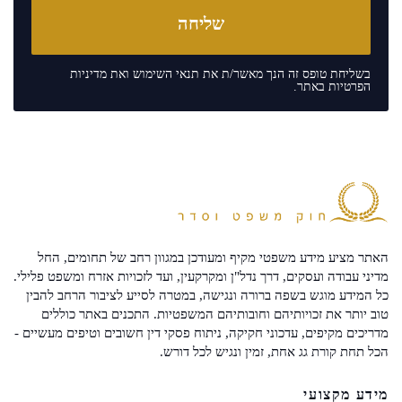
בשליחת טופס זה הנך מאשר/ת את
תנאי השימוש
ואת
מדיניות
הפרטיות
באתר.
האתר מציע מידע משפטי מקיף ומעודכן במגוון רחב של תחומים, החל
מדיני עבודה ועסקים, דרך נדל"ן ומקרקעין, ועד לזכויות אזרח ומשפט פלילי.
כל המידע מוגש בשפה ברורה ונגישה, במטרה לסייע לציבור הרחב להבין
טוב יותר את זכויותיהם וחובותיהם המשפטיות. התכנים באתר כוללים
מדריכים מקיפים, עדכוני חקיקה, ניתוח פסקי דין חשובים וטיפים מעשיים -
הכל תחת קורת גג אחת, זמין ונגיש לכל דורש.
מידע מקצועי