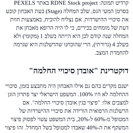
קרדיט תמונה: RDNE Stock project באתר PEXELS
בסרטן המעי הגס, שלב המחלה (Stage) בעת האבחון קובע
את סיכויי ההישרדות. אם נצליח להוכיח, באמצעות חוות
דעת של מומחים בכירים, כי לו היה הרופא מאבחן את
המחלה שנה קודם לכן היא הייתה בשלב 1 (מקומי) ולא
בשלב 4 (גרורתי), הרי שהוכחנו שהרשלנות היא שגרמה
להחמרת המצב.
דוקטרינת "אובדן סיכויי החלמה"
ישנם מקרים בהם גם אילו האבחון היה מתבצע בזמן, סיכויי
ההחלמה לא היו 100%. המשפט הישראלי יצר פתרון הוגן
למצבים אלו: "פיצוי בגין אובדן סיכויי החלמה". אם
הרשלנות הרפואית הורידה את סיכויי ההישרדות של
המטופל מ-60% ל-20%, בית המשפט עשוי לפסוק פיצוי
המשקף את ה-40% שאבדו למטופל בשל המחדל. זהו פיצוי