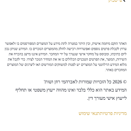
פייסבוק
האתר הוקם מיוזמה אישית, ובין היתר במטרה לתת מידע על המוצרים המפורסמים בו ולאפשר
ערוץ לקבלת פרטים נוספים ואפשרויות רכישה לחלק מהמוצרים הנזכרים בו. המידע שניתן נכון
ליום כתיבתו, ומבוסס על מחקר אישי שנערך על ידי המחבר. המידע איננו מייצג בהכרח את
השירות, המוצר, את הפרטים הטכניים הכלולים בו או את המחיר הנזכר לצידו. כדי לקבל את
מלוא המידע הרלוונטי על המוצרים יש לפנות למשווקים המורשים ו/או ליצרנים של המוצרים
המוזכרים באתר.
© 2026 כל הזכויות שמורות לאברהמי רוזן ושות'
המידע באתר הוא כללי בלבד ואינו מהווה ייעוץ משפטי או תחליף
לייעוץ אישי מעורך דין.
מדיניות פרטיות
תנאי שימוש