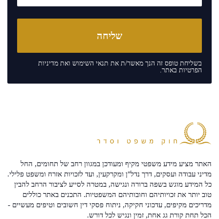
בשליחת טופס זה הנך מאשר/ת את
תנאי השימוש
ואת
מדיניות
הפרטיות
באתר.
האתר מציע מידע משפטי מקיף ומעודכן במגוון רחב של תחומים, החל
מדיני עבודה ועסקים, דרך נדל"ן ומקרקעין, ועד לזכויות אזרח ומשפט פלילי.
כל המידע מוגש בשפה ברורה ונגישה, במטרה לסייע לציבור הרחב להבין
טוב יותר את זכויותיהם וחובותיהם המשפטיות. התכנים באתר כוללים
מדריכים מקיפים, עדכוני חקיקה, ניתוח פסקי דין חשובים וטיפים מעשיים -
הכל תחת קורת גג אחת, זמין ונגיש לכל דורש.