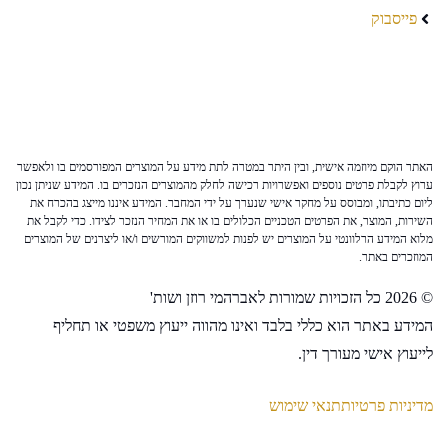
פייסבוק
האתר הוקם מיוזמה אישית, ובין היתר במטרה לתת מידע על המוצרים המפורסמים בו ולאפשר
ערוץ לקבלת פרטים נוספים ואפשרויות רכישה לחלק מהמוצרים הנזכרים בו. המידע שניתן נכון
ליום כתיבתו, ומבוסס על מחקר אישי שנערך על ידי המחבר. המידע איננו מייצג בהכרח את
השירות, המוצר, את הפרטים הטכניים הכלולים בו או את המחיר הנזכר לצידו. כדי לקבל את
מלוא המידע הרלוונטי על המוצרים יש לפנות למשווקים המורשים ו/או ליצרנים של המוצרים
המוזכרים באתר.
© 2026 כל הזכויות שמורות לאברהמי רוזן ושות'
המידע באתר הוא כללי בלבד ואינו מהווה ייעוץ משפטי או תחליף
לייעוץ אישי מעורך דין.
מדיניות פרטיות
תנאי שימוש