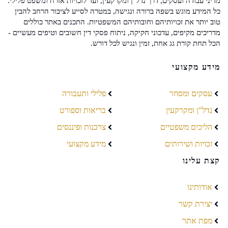
מדיני עבודה ועסקים, דרך נדל"ן ומקרקעין, ועד לזכויות אזרח ומשפט פלילי.
כל המידע מוגש בשפה ברורה ונגישה, במטרה לסייע לציבור הרחב להבין
טוב יותר את זכויותיהם וחובותיהם המשפטיות. התכנים באתר כוללים
מדריכים מקיפים, עדכוני חקיקה, ניתוח פסקי דין חשובים וטיפים מעשיים -
הכל תחת קורת גג אחת, זמין ונגיש לכל דורש.
מידע מקצועי
עסקים ומסחר
פלילי ותעבורה
נדל"ן ומקרקעין
בריאות וספורט
הליכים משפטיים
צרכנות ופיננסים
זכויות ושירותים
מידע מקצועי
קצת עלינו
אודותינו
יצירת קשר
מפת אתר