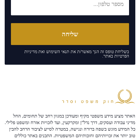
בשליחת טופס זה הנך מאשר/ת את
תנאי השימוש
ואת
מדיניות
הפרטיות
באתר.
האתר מציע מידע משפטי מקיף ומעודכן במגוון רחב של תחומים, החל
מדיני עבודה ועסקים, דרך נדל"ן ומקרקעין, ועד לזכויות אזרח ומשפט פלילי.
כל המידע מוגש בשפה ברורה ונגישה, במטרה לסייע לציבור הרחב להבין
טוב יותר את זכויותיהם וחובותיהם המשפטיות. התכנים באתר כוללים