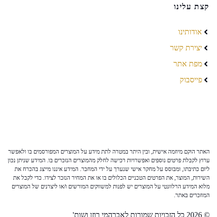
קצת עלינו
אודותינו
יצירת קשר
מפת אתר
פייסבוק
האתר הוקם מיוזמה אישית, ובין היתר במטרה לתת מידע על המוצרים המפורסמים בו ולאפשר
ערוץ לקבלת פרטים נוספים ואפשרויות רכישה לחלק מהמוצרים הנזכרים בו. המידע שניתן נכון
ליום כתיבתו, ומבוסס על מחקר אישי שנערך על ידי המחבר. המידע איננו מייצג בהכרח את
השירות, המוצר, את הפרטים הטכניים הכלולים בו או את המחיר הנזכר לצידו. כדי לקבל את
מלוא המידע הרלוונטי על המוצרים יש לפנות למשווקים המורשים ו/או ליצרנים של המוצרים
המוזכרים באתר.
© 2026 כל הזכויות שמורות לאברהמי רוזן ושות'