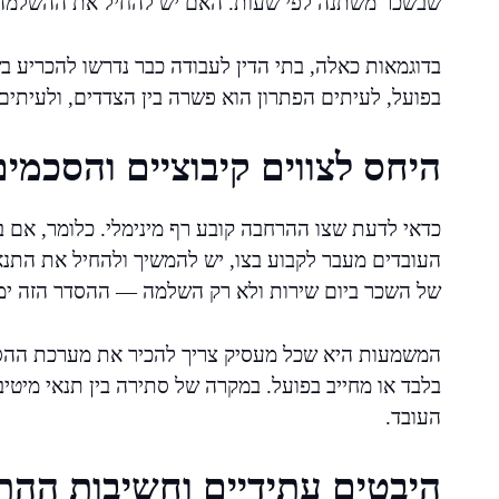
שבשכר משתנה לפי שעות. האם יש להחיל את ההשלמה ג
בדוגמאות כאלה, בתי הדין לעבודה כבר נדרשו להכריע ב
בפועל, לעיתים הפתרון הוא פשרה בין הצדדים, ולעיתים 
היחס לצווים קיבוציים והסכמים
כדאי לדעת שצו ההרחבה קובע רף מינימלי. כלומר, אם ב
העובדים מעבר לקבוע בצו, יש להמשיך ולהחיל את התנא
של השכר ביום שירות ולא רק השלמה — ההסדר הזה ימש
המשמעות היא שכל מעסיק צריך להכיר את מערכת ההסכמ
בלבד או מחייב בפועל. במקרה של סתירה בין תנאי מיטיב
העובד.
היבטים עתידיים וחשיבות ההת