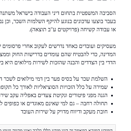
הסביבה המשפטית בתחום דיני העבודה בישראל משתנה תדי
בעבר בוצעו עדכונים בנוגע להיקף השלמות השכר, וכן נ
או עבודה קשיחה (פרויקטים ע"ב תוצאה).
מעסיקים ועובדים כאחד נדרשים לעקוב אחרי פרסומים ש
המדינה, כדי להבטיח שהם עומדים בדרישות החוק וממצים
הדדי בין הצדדים והבנה שהזכות לשירות מילואים היא בי
השלמת שכר על בסיס פער בין דמי מילואים לשכר הר
שמירה על כלל הזכויות הסוציאליות לאורך כל תקופ
הגנה מפני פיטורים ונקיטת צעדים באפליה עקב שירו
תחולה רחבה – גם למי שאינם מאוגדים או כפופים ל
חובת מעקב ודיווח מדויק על שירות העובד
המידע המובא במאמר זה הינו מידע כללי בלבד ואינו מהווה ייעוץ 