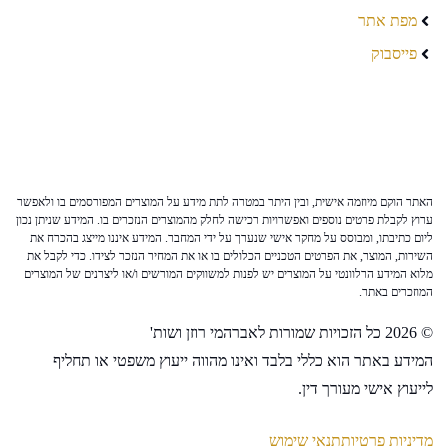
מפת אתר
פייסבוק
האתר הוקם מיוזמה אישית, ובין היתר במטרה לתת מידע על המוצרים המפורסמים בו ולאפשר
ערוץ לקבלת פרטים נוספים ואפשרויות רכישה לחלק מהמוצרים הנזכרים בו. המידע שניתן נכון
ליום כתיבתו, ומבוסס על מחקר אישי שנערך על ידי המחבר. המידע איננו מייצג בהכרח את
השירות, המוצר, את הפרטים הטכניים הכלולים בו או את המחיר הנזכר לצידו. כדי לקבל את
מלוא המידע הרלוונטי על המוצרים יש לפנות למשווקים המורשים ו/או ליצרנים של המוצרים
המוזכרים באתר.
© 2026 כל הזכויות שמורות לאברהמי רוזן ושות'
המידע באתר הוא כללי בלבד ואינו מהווה ייעוץ משפטי או תחליף
לייעוץ אישי מעורך דין.
מדיניות פרטיות
תנאי שימוש