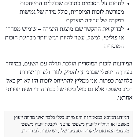
לחתום על הסכמים כתובים שכוללים התייחסות
מפורשת לזכות המוסרית, כולל מידה של גמישות
במקרה של עריכה מוצדקת
לבדוק את ההקשר שבו מוצגת היצירה – שימוש מסחרי
או פוליטי, למשל, עשוי להיות רגיש יותר מבחינת הזכות
המוסרית
המודעות לזכות המוסרית הולכת וגדלה עם השנים, במיוחד
בעידן הדיגיטלי שבו ניתן להפיץ, לגזור ולערוך יצירות
בלחיצת כפתור. אני ממליץ להתייחס לזכות הזו לא רק כאל
רכיב משפטי אלא גם כאל ביטוי של כבוד הדדי ושיח יצירתי
אחראי.
המידע המובא במאמר זה הינו מידע כללי בלבד ואינו מהווה ייעוץ
משפטי או תחליף לייעוץ משפטי פרטני. לקבלת ייעוץ משפטי
מקצועי המותאם למקרה הספציפי שלך, יש לפנות לעורך דין.