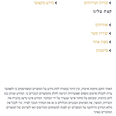
זכויות ושירותים
מידע מקצועי
קצת עלינו
אודותינו
יצירת קשר
מפת אתר
פייסבוק
האתר הוקם מיוזמה אישית, ובין היתר במטרה לתת מידע על המוצרים המפורסמים בו ולאפשר
ערוץ לקבלת פרטים נוספים ואפשרויות רכישה לחלק מהמוצרים הנזכרים בו. המידע שניתן נכון
ליום כתיבתו, ומבוסס על מחקר אישי שנערך על ידי המחבר. המידע איננו מייצג בהכרח את
השירות, המוצר, את הפרטים הטכניים הכלולים בו או את המחיר הנזכר לצידו. כדי לקבל את
מלוא המידע הרלוונטי על המוצרים יש לפנות למשווקים המורשים ו/או ליצרנים של המוצרים
המוזכרים באתר.