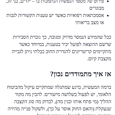
פירוט של מספר הנפשות הנתמכות בו – ילדים, בני זוג,
מבוגרים
אסמכתאות רפואיות כאשר יש טענות הקשורות לנכות
או מצב בריאותי
ככל שהמידע הנמסר מדויק ומגובה, כך גוברת הסבירות
שרשם ההוצאה לפועל יכיר בטענות, במיוחד כאשר
מתקיימים קריטריונים להגדרת החוב כבלתי ניתן לגבייה
מקצבת קיום.
אז איך מתמודדים נכון?
ברמה המעשית, ברגע שמתגלה שמתקיים עיקול מהביטוח
הלאומי, יש לפעול בשלושה מישורים: להבין מה מקור
ההליך (מי פתח אותו ובגין מה), לבדוק מה סוג הקצבה
שנעקלת (והאם החוק אוסר על כך), ולשקול פנייה מהירה