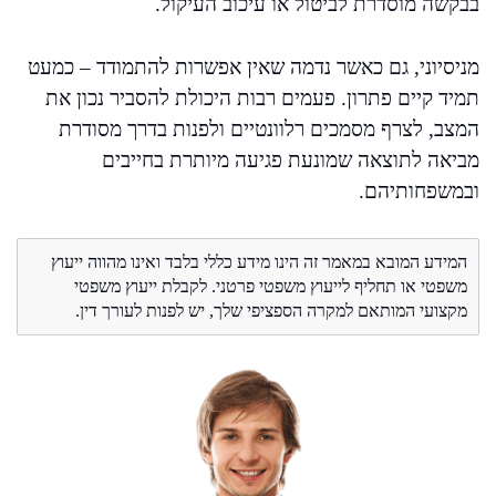
בבקשה מוסדרת לביטול או עיכוב העיקול.
מניסיוני, גם כאשר נדמה שאין אפשרות להתמודד – כמעט
תמיד קיים פתרון. פעמים רבות היכולת להסביר נכון את
המצב, לצרף מסמכים רלוונטיים ולפנות בדרך מסודרת
מביאה לתוצאה שמונעת פגיעה מיותרת בחייבים
ובמשפחותיהם.
המידע המובא במאמר זה הינו מידע כללי בלבד ואינו מהווה ייעוץ
משפטי או תחליף לייעוץ משפטי פרטני. לקבלת ייעוץ משפטי
מקצועי המותאם למקרה הספציפי שלך, יש לפנות לעורך דין.