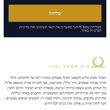
בשליחת טופס זה הנך מאשר/ת את
תנאי השימוש
ואת
מדיניות
הפרטיות
באתר.
האתר מציע מידע משפטי מקיף ומעודכן במגוון רחב של תחומים, החל
מדיני עבודה ועסקים, דרך נדל"ן ומקרקעין, ועד לזכויות אזרח ומשפט פלילי.
כל המידע מוגש בשפה ברורה ונגישה, במטרה לסייע לציבור הרחב להבין
טוב יותר את זכויותיהם וחובותיהם המשפטיות. התכנים באתר כוללים
מדריכים מקיפים, עדכוני חקיקה, ניתוח פסקי דין חשובים וטיפים מעשיים -
הכל תחת קורת גג אחת, זמין ונגיש לכל דורש.