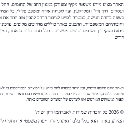
האתר מציע מידע משפטי מקיף ומעודכן במגוון רחב של תחומים, החל מ
ועסקים, דרך נדל"ן ומקרקעין, ועד לזכויות אזרח ומשפט פלילי. כל המיד
בשפה ברורה ונגישה, במטרה לסייע לציבור הרחב להבין טוב יותר את זכ
וחובותיהם המשפטיות. התכנים באתר כוללים מדריכים מקיפים, עדכוני 
ניתוח פסקי דין חשובים וטיפים מעשיים - הכל תחת קורת גג אחת, זמין 
דורש.
האתר הוקם מיוזמה אישית, ובין היתר במטרה לתת מידע על המוצרים המפורסמים בו ולאפש
ומבוסס על מחקר אישי שנערך על ידי המחבר. המידע איננו מייצג בהכרח את השירות, המו
לפנות למשווקים המורשים ו/או ליצרנים של המוצרים המוזכרים באתר.
© 2026 כל הזכויות שמורות לאברהמי רוזן ושות'
המידע באתר הוא כללי בלבד ואינו מהווה ייעוץ משפטי או תחליף לייע