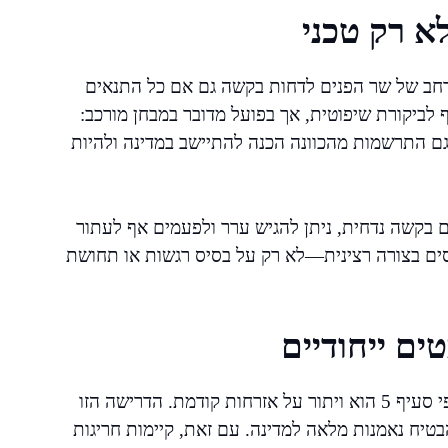
א רק טכני
הרחב של שר הפנים לדחות בקשה גם אם כל התנאים
 לביקורת שיפוטית, אך בפועל מדובר במבחן מורכב:
 גם התרשמות מהכוונה הכנה להתיישב במדינה ולהיות
 בקשה נדחית, ניתן להגיש ערר ולפעמים אף לעתור
ססים בצורה רצינית—לא רק על בסיס רגשות או תחושת
ים ייחודיים
אחד התנאים החשובים בתהליך ההתאזרחות בישראל לפי סעיף 5 הוא ויתור על אזרחות קודמת. הדרישה הזו
טיח נאמנות מלאה למדינה. עם זאת, קיימות חריגות