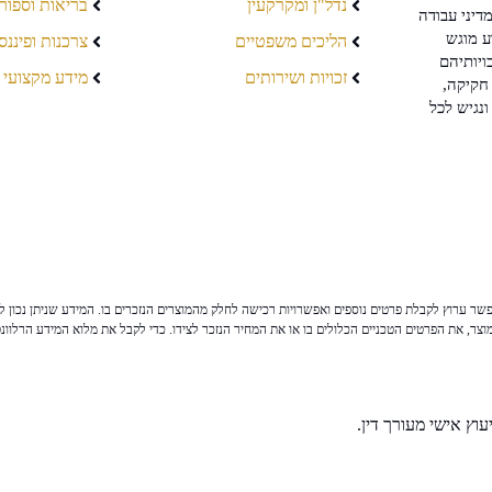
נדל"ן ומקרקעין
בריאות וספור
דיני עבודה
ע מוגש
הליכים משפטיים
צרכנות ופיננס
ויותיהם
זכויות ושירותים
מידע מקצועי
חקיקה,
ונגיש לכל
ר ערוץ לקבלת פרטים נוספים ואפשרויות רכישה לחלק מהמוצרים הנזכרים בו. המידע שניתן נכון לי
צר, את הפרטים הטכניים הכלולים בו או את המחיר הנזכר לצידו. כדי לקבל את מלוא המידע הרלוונ
וץ אישי מעורך דין.