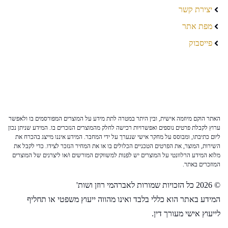
יצירת קשר
מפת אתר
פייסבוק
האתר הוקם מיוזמה אישית, ובין היתר במטרה לתת מידע על המוצרים המפורסמים בו ולאפשר
ערוץ לקבלת פרטים נוספים ואפשרויות רכישה לחלק מהמוצרים הנזכרים בו. המידע שניתן נכון
ליום כתיבתו, ומבוסס על מחקר אישי שנערך על ידי המחבר. המידע איננו מייצג בהכרח את
השירות, המוצר, את הפרטים הטכניים הכלולים בו או את המחיר הנזכר לצידו. כדי לקבל את
מלוא המידע הרלוונטי על המוצרים יש לפנות למשווקים המורשים ו/או ליצרנים של המוצרים
המוזכרים באתר.
© 2026 כל הזכויות שמורות לאברהמי רוזן ושות'
המידע באתר הוא כללי בלבד ואינו מהווה ייעוץ משפטי או תחליף
לייעוץ אישי מעורך דין.