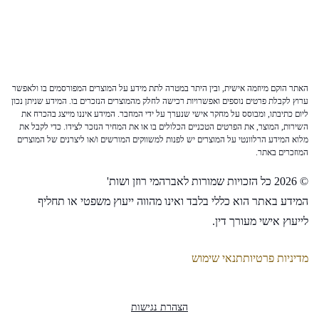
האתר הוקם מיוזמה אישית, ובין היתר במטרה לתת מידע על המוצרים המפורסמים בו ולאפשר
ערוץ לקבלת פרטים נוספים ואפשרויות רכישה לחלק מהמוצרים הנזכרים בו. המידע שניתן נכון
ליום כתיבתו, ומבוסס על מחקר אישי שנערך על ידי המחבר. המידע איננו מייצג בהכרח את
השירות, המוצר, את הפרטים הטכניים הכלולים בו או את המחיר הנזכר לצידו. כדי לקבל את
מלוא המידע הרלוונטי על המוצרים יש לפנות למשווקים המורשים ו/או ליצרנים של המוצרים
המוזכרים באתר.
© 2026 כל הזכויות שמורות לאברהמי רוזן ושות'
המידע באתר הוא כללי בלבד ואינו מהווה ייעוץ משפטי או תחליף
לייעוץ אישי מעורך דין.
מדיניות פרטיות
תנאי שימוש
הצהרת נגישות