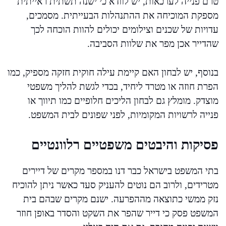
טרם פנייה לערכאות, יש לוודא כי ישנה תשתית ראייתית
מספקת המוכיחה את ההתנהלות הבעייתית. מסמכים,
עדויות של שכנים וצילומים יכולים להוות הוכחה לכך
שהדייר אכן מפר את שלוות הסביבה.
בנוסף, יש לבחון האם קיימת עילה חוקית חזקה מספיק, כמו
הפרת חוזה או מטרד ליחיד, בכדי לגשת להליך משפטי
מוצדק. מומלץ גם לבחון הליכים חלופיים כמו תיווך או
פנייה לרשויות המקומיות, לפני שפונים לבית המשפט.
פסיקות והיבטים משפטיים רלוונטיים
בתי המשפט בישראל כבר דנו במספר מקרים של דיירים
מטרידים, ולרוב הם נוטים להעניק סעד כאשר ניתן להוכיח
נזק ממשי כתוצאה מההפרעה. ישנם מקרים שבהם בית
המשפט פסק כי דייר שהפר את השקט והסדר באופן חוזר