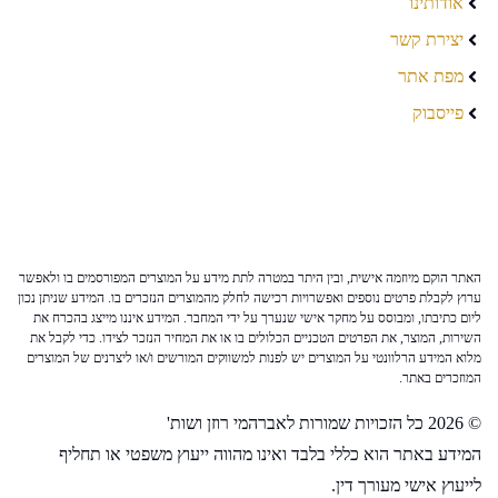
אודותינו
יצירת קשר
מפת אתר
פייסבוק
האתר הוקם מיוזמה אישית, ובין היתר במטרה לתת מידע על המוצרים המפורסמים בו ולאפשר
ערוץ לקבלת פרטים נוספים ואפשרויות רכישה לחלק מהמוצרים הנזכרים בו. המידע שניתן נכון
ליום כתיבתו, ומבוסס על מחקר אישי שנערך על ידי המחבר. המידע איננו מייצג בהכרח את
השירות, המוצר, את הפרטים הטכניים הכלולים בו או את המחיר הנזכר לצידו. כדי לקבל את
מלוא המידע הרלוונטי על המוצרים יש לפנות למשווקים המורשים ו/או ליצרנים של המוצרים
המוזכרים באתר.
© 2026 כל הזכויות שמורות לאברהמי רוזן ושות'
המידע באתר הוא כללי בלבד ואינו מהווה ייעוץ משפטי או תחליף
לייעוץ אישי מעורך דין.