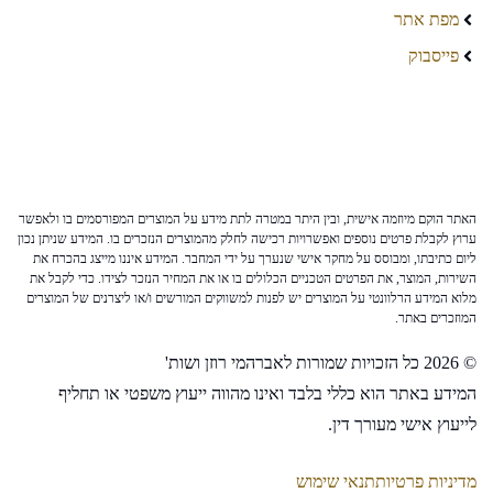
מפת אתר
פייסבוק
האתר הוקם מיוזמה אישית, ובין היתר במטרה לתת מידע על המוצרים המפורסמים בו ולאפשר
ערוץ לקבלת פרטים נוספים ואפשרויות רכישה לחלק מהמוצרים הנזכרים בו. המידע שניתן נכון
ליום כתיבתו, ומבוסס על מחקר אישי שנערך על ידי המחבר. המידע איננו מייצג בהכרח את
השירות, המוצר, את הפרטים הטכניים הכלולים בו או את המחיר הנזכר לצידו. כדי לקבל את
מלוא המידע הרלוונטי על המוצרים יש לפנות למשווקים המורשים ו/או ליצרנים של המוצרים
המוזכרים באתר.
© 2026 כל הזכויות שמורות לאברהמי רוזן ושות'
המידע באתר הוא כללי בלבד ואינו מהווה ייעוץ משפטי או תחליף
לייעוץ אישי מעורך דין.
מדיניות פרטיות
תנאי שימוש