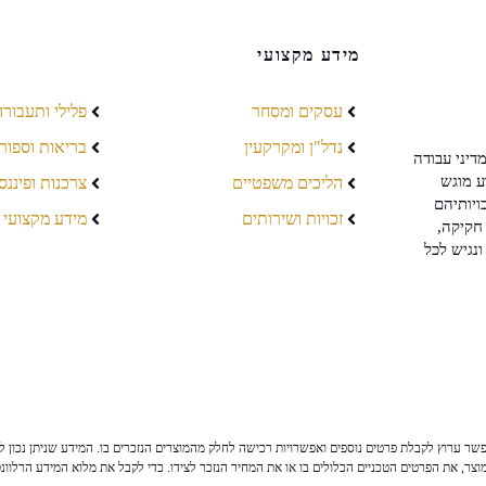
מידע מקצועי
עסקים ומסחר
פלילי ותעבורה
נדל"ן ומקרקעין
בריאות וספור
דיני עבודה
ע מוגש
הליכים משפטיים
צרכנות ופיננס
ויותיהם
זכויות ושירותים
מידע מקצועי
חקיקה,
ונגיש לכל
ר ערוץ לקבלת פרטים נוספים ואפשרויות רכישה לחלק מהמוצרים הנזכרים בו. המידע שניתן נכון לי
צר, את הפרטים הטכניים הכלולים בו או את המחיר הנזכר לצידו. כדי לקבל את מלוא המידע הרלוונ