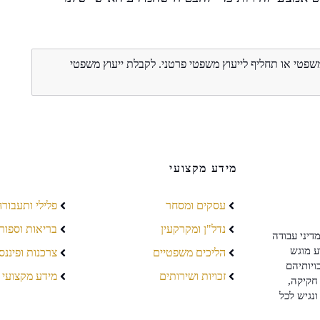
משפטי או תחליף לייעוץ משפטי פרטני. לקבלת ייעוץ משפטי
מידע מקצועי
עסקים ומסחר
פלילי ותעבורה
נדל"ן ומקרקעין
בריאות וספור
דיני עבודה
ע מוגש
הליכים משפטיים
צרכנות ופיננס
ויותיהם
זכויות ושירותים
מידע מקצועי
חקיקה,
ונגיש לכל