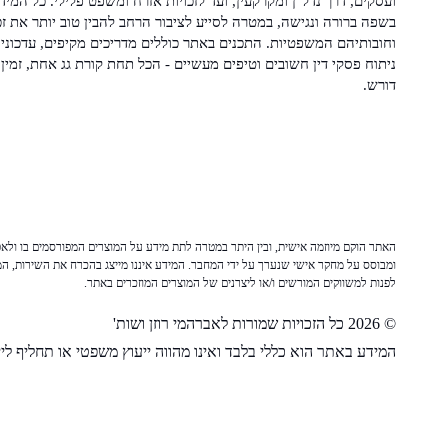
ועסקים, דרך נדל"ן ומקרקעין, ועד לזכויות אזרח ומשפט פלילי. כל המיד
בשפה ברורה ונגישה, במטרה לסייע לציבור הרחב להבין טוב יותר את זכ
וחובותיהם המשפטיות. התכנים באתר כוללים מדריכים מקיפים, עדכוני 
ניתוח פסקי דין חשובים וטיפים מעשיים - הכל תחת קורת גג אחת, זמין 
דורש.
האתר הוקם מיוזמה אישית, ובין היתר במטרה לתת מידע על המוצרים המפורסמים בו ולאפש
ומבוסס על מחקר אישי שנערך על ידי המחבר. המידע איננו מייצג בהכרח את השירות, המו
לפנות למשווקים המורשים ו/או ליצרנים של המוצרים המוזכרים באתר.
© 2026 כל הזכויות שמורות לאברהמי רוזן ושות'
המידע באתר הוא כללי בלבד ואינו מהווה ייעוץ משפטי או תחליף לייע