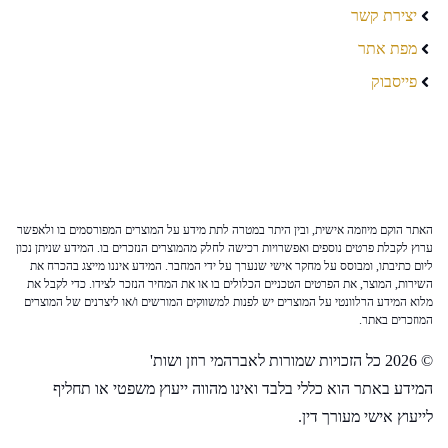
יצירת קשר
מפת אתר
פייסבוק
האתר הוקם מיוזמה אישית, ובין היתר במטרה לתת מידע על המוצרים המפורסמים בו ולאפשר
ערוץ לקבלת פרטים נוספים ואפשרויות רכישה לחלק מהמוצרים הנזכרים בו. המידע שניתן נכון
ליום כתיבתו, ומבוסס על מחקר אישי שנערך על ידי המחבר. המידע איננו מייצג בהכרח את
השירות, המוצר, את הפרטים הטכניים הכלולים בו או את המחיר הנזכר לצידו. כדי לקבל את
מלוא המידע הרלוונטי על המוצרים יש לפנות למשווקים המורשים ו/או ליצרנים של המוצרים
המוזכרים באתר.
© 2026 כל הזכויות שמורות לאברהמי רוזן ושות'
המידע באתר הוא כללי בלבד ואינו מהווה ייעוץ משפטי או תחליף
לייעוץ אישי מעורך דין.