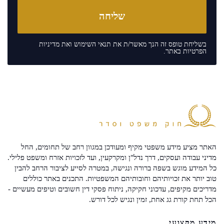
בשליחת טופס זה הנך מאשר/ת את
תנאי השימוש
ואת
מדיניות
הפרטיות
באתר.
האתר מציע מידע משפטי מקיף ומעודכן במגוון רחב של תחומים, החל
מדיני עבודה ועסקים, דרך נדל"ן ומקרקעין, ועד לזכויות אזרח ומשפט פלילי.
כל המידע מוגש בשפה ברורה ונגישה, במטרה לסייע לציבור הרחב להבין
טוב יותר את זכויותיהם וחובותיהם המשפטיות. התכנים באתר כוללים
מדריכים מקיפים, עדכוני חקיקה, ניתוח פסקי דין חשובים וטיפים מעשיים -
הכל תחת קורת גג אחת, זמין ונגיש לכל דורש.
מידע מקצועי