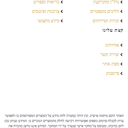
נדל"ן ומקרקעין
בריאות וספורט
הליכים משפטיים
צרכנות ופיננסים
זכויות ושירותים
מידע מקצועי
קצת עלינו
אודותינו
יצירת קשר
מפת אתר
פייסבוק
האתר הוקם מיוזמה אישית, ובין היתר במטרה לתת מידע על המוצרים המפורסמים בו ולאפשר
ערוץ לקבלת פרטים נוספים ואפשרויות רכישה לחלק מהמוצרים הנזכרים בו. המידע שניתן נכון
ליום כתיבתו, ומבוסס על מחקר אישי שנערך על ידי המחבר. המידע איננו מייצג בהכרח את