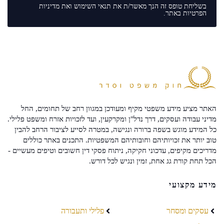
בשליחת טופס זה הנך מאשר/ת את
תנאי השימוש
ואת
מדיניות
הפרטיות
באתר.
האתר מציע מידע משפטי מקיף ומעודכן במגוון רחב של תחומים, החל
מדיני עבודה ועסקים, דרך נדל"ן ומקרקעין, ועד לזכויות אזרח ומשפט פלילי.
כל המידע מוגש בשפה ברורה ונגישה, במטרה לסייע לציבור הרחב להבין
טוב יותר את זכויותיהם וחובותיהם המשפטיות. התכנים באתר כוללים
מדריכים מקיפים, עדכוני חקיקה, ניתוח פסקי דין חשובים וטיפים מעשיים -
הכל תחת קורת גג אחת, זמין ונגיש לכל דורש.
מידע מקצועי
עסקים ומסחר
פלילי ותעבורה