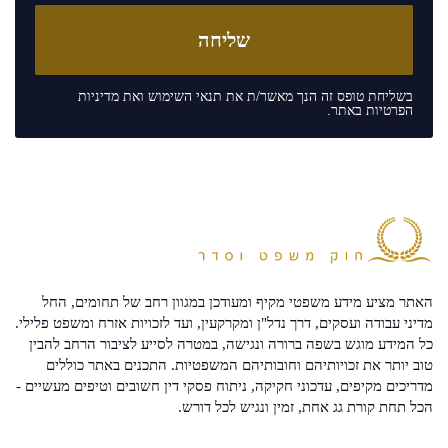
בשליחת טופס זה הנך מאשר/ת את
תנאי השימוש
ואת
מדיניות
הפרטיות
באתר.
האתר מציע מידע משפטי מקיף ומעודכן במגוון רחב של תחומים, החל
מדיני עבודה ועסקים, דרך נדל"ן ומקרקעין, ועד לזכויות אזרח ומשפט פלילי.
כל המידע מוגש בשפה ברורה ונגישה, במטרה לסייע לציבור הרחב להבין
טוב יותר את זכויותיהם וחובותיהם המשפטיות. התכנים באתר כוללים
מדריכים מקיפים, עדכוני חקיקה, ניתוח פסקי דין חשובים וטיפים מעשיים -
הכל תחת קורת גג אחת, זמין ונגיש לכל דורש.