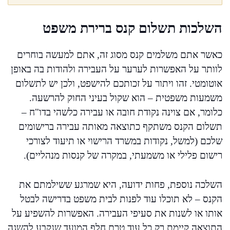
השלכות תשלום קנס ברירת משפט
כאשר אתם משלמים קנס מסוג זה, אתם למעשה בוחרים
לוותר על האפשרות לערער על העבירה ולהודות בה באופן
אוטומטי. זהו ויתור על זכותכם להישפט, ולכן יש לתשלום
משמעות משפטית – הוא שקול בעיני החוק להרשעה.
כלומר, אם צוינה נקודת חובה או עבירה כלשהי בדו"ח –
תשלום הקנס משתקף כתוצאה מאותה עבירה ברישומים
שלכם (למשל, נקודות במשרד הרישוי או תיעוד לצורכי
רישום פלילי או משמעתי, במקרה של קנסות מנהליים).
השלכה נוספת, פחות ידועה, היא שמרגע ששילמתם את
הקנס – לא תוכלו עוד לפנות לבית משפט בדרישה לבטל
אותו או לשנות את סעיפי העבירה. האפשרות להשפיע על
התוצאה קיימת רק כל עוד טרם חלף המועד שנקבע להשגה