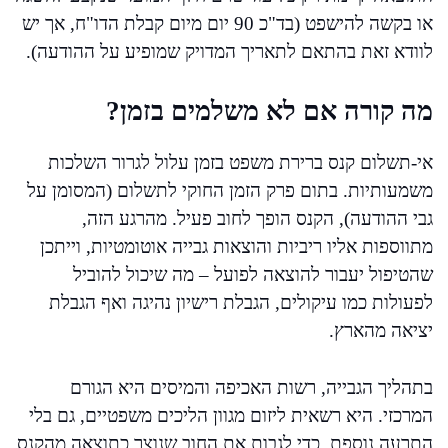
או בקשה להישפט (בד"כ 90 יום מיום קבלת הדו"ח, אך יש
לוודא זאת בהתאם לתאריך המדויק שמופיע על ההודעה).
מה קורה אם לא משלמים בזמן?
אי-תשלום קנס ברירת משפט בזמן עלול לגרור השלכות
משמעותיות. בתום פרק הזמן החוקי לתשלום (המסומן על
גבי ההודעה), הקנס הופך לחוב פעיל. מהרגע הזה,
מתווספות אליו ריביות והוצאות גבייה אוטומטיות, וייתכן
שהטיפול יעבור להוצאה לפועל – מה שיכול להוביל
לפעולות כמו עיקולים, הגבלת רישיון נהיגה ואף הגבלת
יציאה מהארץ.
בתהליך הגבייה, רשות האכיפה והמיסים היא הגורם
המרכזי. היא רשאית ליזום מגוון הליכים משפטיים, גם בלי
התרעה נוספת, כדי לגבות את החוב שנוצר כתוצאה מהקנס