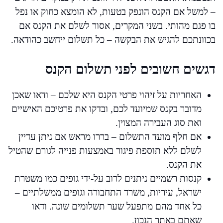
– למשל אם הקנס הונפק בטעות, לא הומצא כחוק או נפל
בו פגם מהותי. בשני המקרים, אסור לשלם את הקנס אם
בכוונתכם להגיש את הבקשה – כל תשלום ייחשב כהודאה.
דגשים חשובים לפני תשלום הקנס
האחריות על זיהוי פרטי הקנס היא שלכם – ודאו שאכן
מדובר בקנס שמיועד לכם, ובדקו את פרטיכם האישיים
ואת סוג העבירה המצוין.
אם חלף מועד התשלום – בררו מראש אם ניתן עדיין
לשלם ללא תוספת פיגור באמצעות פנייה לגורם שהטיל
את הקנס.
קנסות רשמיים ניתנים לרוב על-ידי גופים כמו משטרת
ישראל, עיריות, משרד התחבורה וגופים ממשלתיים –
כל אחד מהם מתפעל שער תשלומים שונה. ודאו
שאתם באתר הנכון.