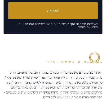
בשליחת טופס זה הנך מאשר/ת את
תנאי השימוש
ואת
מדיניות
הפרטיות
באתר.
האתר מציע מידע משפטי מקיף ומעודכן במגוון רחב של תחומים, החל
מדיני עבודה ועסקים, דרך נדל"ן ומקרקעין, ועד לזכויות אזרח ומשפט פלילי.
כל המידע מוגש בשפה ברורה ונגישה, במטרה לסייע לציבור הרחב להבין
טוב יותר את זכויותיהם וחובותיהם המשפטיות. התכנים באתר כוללים
מדריכים מקיפים, עדכוני חקיקה, ניתוח פסקי דין חשובים וטיפים מעשיים -
הכל תחת קורת גג אחת, זמין ונגיש לכל דורש.