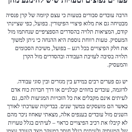
פערים נפוצים וטעויות שיש להימנע מהן
הרבה עובדים סבורים בטעות כי עצם קיומה של קרן פנסיה
מבטיחה גם את מלוא פיצויי הפיטורין. בפועל, כפי שציינתי
קודם, המציאות תלויה בהסדרים הספציפיים שנחתמו מול
המעסיק. טעות רווחת נוספת היא ההנחה כי ניתן למשוך
את חלק הפיצויים בכל רגע – בפועל, משיכת הסכומים
תלויה בסיבה לעזיבת העבודה ובהסדרים מול הקרן
והמעסיק.
יש גם פערים רבים במידע בין מגזרים ובין סוגי עבודה.
לדוגמה, עובדים בחוזים קבלניים או דרך חברות כוח אדם
לעיתים אינם מקבלים את כל הזכויות המגיעות להם, גם
כאשר הם מועסקים במשך שנים. בבדיקות שערכתי לאורך
השנים מול עובדים בענפים אלה, מצאתי שאחוז ניכר מהם
לא קיבלו את רכיב הפיצויים כראוי – לעיתים בגלל טעויות
של המעסיק ולעיתים בגלל חוסר במעקב מצד העובד עצמו.