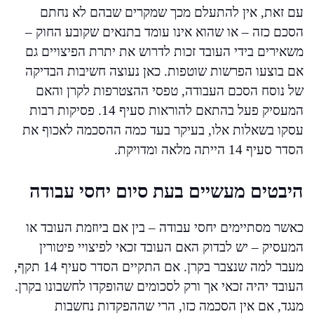
עם זאת, אין להתעלם מכך שמקרים שבהם לא נחתם
הסכם כזה – או שהוא אינו עומד בתנאים שקובע החוק –
משאירים בידי העובד זכות לדרוש את יתרת הפיצויים גם
אם בוצעו הפרשות שוטפות. כאן נעוצה חשיבות הבדיקה
של נוסח הסכם העבודה, טפסי ההצטרפות לקרן והאם
המעסיק פעל בהתאם להוראות סעיף 14. פסיקות רבות
עסקו בשאלות אלו, בעיקר בעד כמה ההסכמה לאכוף את
הסדר סעיף 14 הייתה מלאה ומדויקת.
היבטים מעשיים בעת סיום יחסי עבודה
כאשר מסתיימים יחסי עבודה – בין אם ביוזמת העובד או
המעסיק – יש לבדוק האם העובד זכאי לפיצויי פיטורין
מעבר למה שנצבר בקרן. אם התקיים הסדר סעיף 14 תקף,
העובד יהיה זכאי אך ורק לסכומים שהופקדו לחשבונו בקרן.
מנגד, אם אין הסכמה כזו, הרי שההפקדות נחשבות