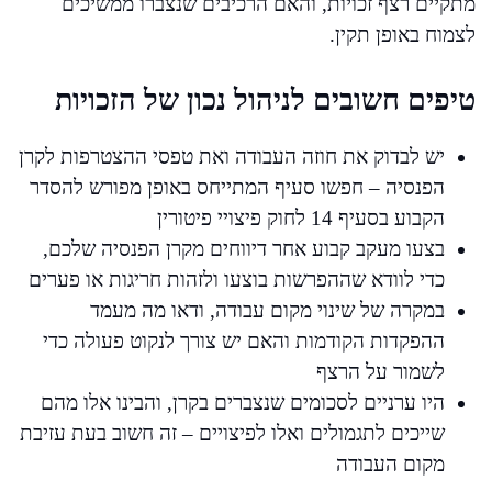
מתקיים רצף זכויות, והאם הרכיבים שנצברו ממשיכים
לצמוח באופן תקין.
טיפים חשובים לניהול נכון של הזכויות
יש לבדוק את חוזה העבודה ואת טפסי ההצטרפות לקרן
הפנסיה – חפשו סעיף המתייחס באופן מפורש להסדר
הקבוע בסעיף 14 לחוק פיצויי פיטורין
בצעו מעקב קבוע אחר דיווחים מקרן הפנסיה שלכם,
כדי לוודא שההפרשות בוצעו ולזהות חריגות או פערים
במקרה של שינוי מקום עבודה, ודאו מה מעמד
ההפקדות הקודמות והאם יש צורך לנקוט פעולה כדי
לשמור על הרצף
היו ערניים לסכומים שנצברים בקרן, והבינו אלו מהם
שייכים לתגמולים ואלו לפיצויים – זה חשוב בעת עזיבת
מקום העבודה