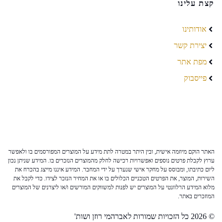
קצת עלינו
אודותינו
יצירת קשר
מפת אתר
פייסבוק
האתר הוקם מיוזמה אישית, ובין היתר במטרה לתת מידע על המוצרים המפורסמים בו ולאפשר
ערוץ לקבלת פרטים נוספים ואפשרויות רכישה לחלק מהמוצרים הנזכרים בו. המידע שניתן נכון
ליום כתיבתו, ומבוסס על מחקר אישי שנערך על ידי המחבר. המידע איננו מייצג בהכרח את
השירות, המוצר, את הפרטים הטכניים הכלולים בו או את המחיר הנזכר לצידו. כדי לקבל את
מלוא המידע הרלוונטי על המוצרים יש לפנות למשווקים המורשים ו/או ליצרנים של המוצרים
המוזכרים באתר.
© 2026 כל הזכויות שמורות לאברהמי רוזן ושות'