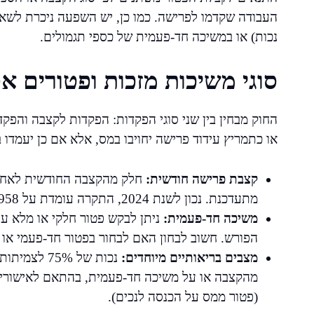
העבודה שקדמו לפרישה. כמו כן, יש השפעה ניכרת לשא
נכות) או במשיכה חד-פעמית של כספי תגמולים.
סוגי משיכות מזכות ופטורים א
החוק מבחין בין שני סוגי הפקדות: הפקדות לקצבה והפקד
או כתמריץ עידוד פרישה יחויבו במס, אלא אם כן יעמדו 
קצבת פרישה חודשית:
חלק מהקצבה החודשית לאחר 
מתעדכנת. נכון לשנת 2024, התקרה עומדת על 4,958 ש"ח לחודש לכל פורש.
משיכה חד-פעמית:
ניתן לבקש פטור חלקי או מלא על
הפורש. חשוב לבחון האם לבחור בפטור חד-פעמי או 
מצבים בריאותיים מיוחדים:
נכות של 5%
מהקצבה או על משיכה חד-פעמית, בהתאם לאישורים 
(פטור ממס על הכנסה לנכים).