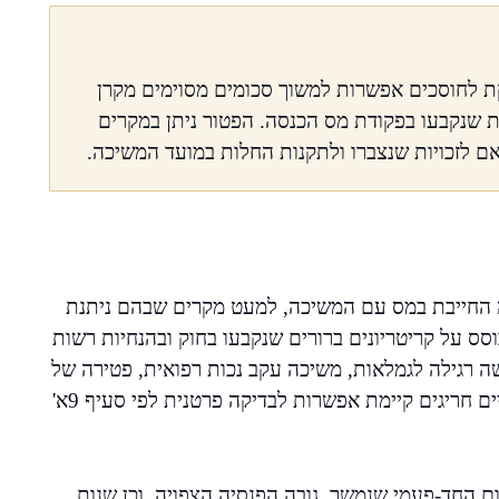
 לחוסכים אפשרות למשוך סכומים מסוימים מקרן
 שנקבעו בפקודת מס הכנסה. הפטור ניתן במקרים
תאם לזכויות שנצברו ולתקנות החלות במועד המשיכה.
ה החייבת במס עם המשיכה, למעט מקרים שבהם ניתנת
סס על קריטריונים ברורים שנקבעו בחוק ובהנחיות רשות
 רגילה לגמלאות, משיכה עקב נכות רפואית, פטירה של
העמית (כאשר המוטבים מושכים), אך גם במקרים כלכליים חריגים קיימת אפשרות לבדיקה פרטנית לפי סעיף 9א'
 החד-פעמי שנמשך, גובה הפנסיה הצפויה, וכן שנות