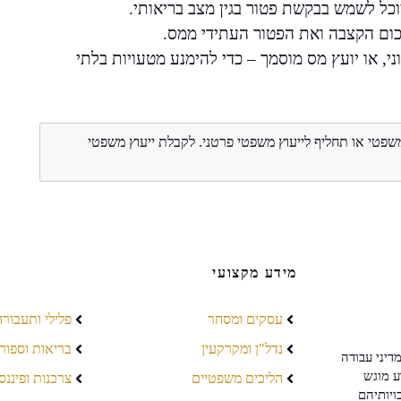
וכל לשמש בבקשת פטור בגין מצב בריאותי.
כום הקצבה ואת הפטור העתידי ממס.
י, או יועץ מס מוסמך – כדי להימנע מטעויות בלתי
משפטי או תחליף לייעוץ משפטי פרטני. לקבלת ייעוץ משפטי
מידע מקצועי
עסקים ומסחר
פלילי ותעבורה
נדל"ן ומקרקעין
בריאות וספור
דיני עבודה
ע מוגש
הליכים משפטיים
צרכנות ופיננס
ויותיהם