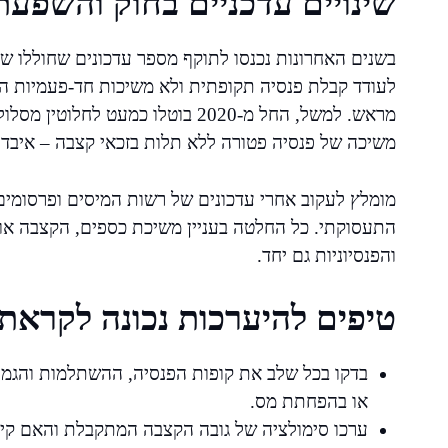
שינויים עדכניים בחוק והשפע
בשנים האחרונות נכנסו לתוקף מספר עדכונים שחוללו שינ
לעודד קבלת פנסיה תקופתית ולא משיכות חד-פעמיות ה
מראש. למשל, החל מ-2020 בוטלו כמע
משיכה של פנסיה פטורה ללא תלות בזכאי קצבה – איבדו
מומלץ לעקוב אחרי עדכונים של רשות המיסים ופרסומים
התעסוקתי. כל החלטה בעניין משיכת כספים, הקצבה או
והפנסיוניות גם יחד.
טיפים להיערכות נכונה לקראת
בדקו בכל שלב את קופות הפנסיה, ההשתלמות והגמל
או בהפחתת מס.
ערכו סימולציה של גובה הקצבה המתקבלת והאם קיימ