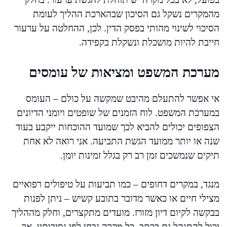
מהמקרים נשקל גם הסיכון שבהארכת ההליך לעומת
הסיכוי לשינוי מהותי בפסק הדין. לכן, ההחלטה על ערעור
חייבת להיות מושכלת ונשקלת בקפידה.
מערכת המשפט ומציאות של עומסים
אי אפשר להתעלם מהיבט שמקשה על כולם – העומס
במערכת המשפט. לוח הזמנים של שופטים ויומני הדיונים
הצפופים יכולים להביא לכך שמועד ההוכחות ייקבע בעוד
שנה או יותר ממועד הגשת התביעה. אני רואה לא אחת
תיקים שנמשכים זמן רב רק בגלל זמינות יומן.
מנגד, במקרים דחופים – כמו תביעות על טיפולים רפואיים
מצילי חיים או כאשר מדובר בתובע קשיש – ניתן לפנות
בבקשה לקיום דיון מזורז. מועדים מתקצרים, וחלק מההליך
יכול להתנהל גם בכתב. כל מקרה נבחן לפי נסיבותיו, אך