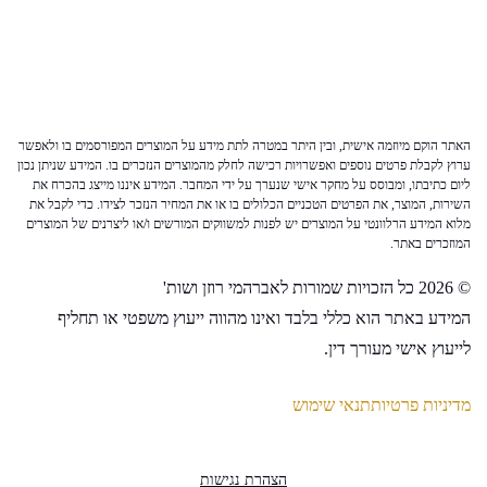
האתר הוקם מיוזמה אישית, ובין היתר במטרה לתת מידע על המוצרים המפורסמים בו ולאפשר
ערוץ לקבלת פרטים נוספים ואפשרויות רכישה לחלק מהמוצרים הנזכרים בו. המידע שניתן נכון
ליום כתיבתו, ומבוסס על מחקר אישי שנערך על ידי המחבר. המידע איננו מייצג בהכרח את
השירות, המוצר, את הפרטים הטכניים הכלולים בו או את המחיר הנזכר לצידו. כדי לקבל את
מלוא המידע הרלוונטי על המוצרים יש לפנות למשווקים המורשים ו/או ליצרנים של המוצרים
המוזכרים באתר.
© 2026 כל הזכויות שמורות לאברהמי רוזן ושות'
המידע באתר הוא כללי בלבד ואינו מהווה ייעוץ משפטי או תחליף
לייעוץ אישי מעורך דין.
מדיניות פרטיות
תנאי שימוש
הצהרת נגישות