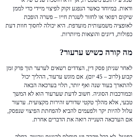
ודאות. במיוחד כאשר הנפגע זקוק לפיצוי מיידי כדי לממן
שיקום רפואי או לחזור לשגרת חייו – פשרה הופכת
לאופציה משמעותית מועדפת. היא יכולה לחסוך חוות דעת
כפולות, דיונים והוצאות מיותרות.
מה קורה כשיש ערעור?
לאחר שניתן פסק דין, הצדדים רשאים לערער תוך פרק זמן
קבוע (לרוב – 45 יום). אם מוגש ערעור, ההליך יכול
להתארך בעוד שנה ואף יותר, תלוי בערכאה הבאה
ובמורכבות הסוגיה. חשוב לדעת שערעור הוא לא המשך
טבעי, אלא מהלך טקטי שדורש זהירות מקצועית. ערעור
עלול להיות יקר ולפעמים להביא להפחתת הפיצוי שנפסק,
אם הערכאה השנייה רואה את הדברים אחרת.
בפועל, לא בכל מקרה יש תוחלת להגשת ערעור. בחלק