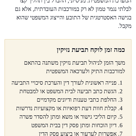
המערכת המשפטית. מניסיוני, ההבדל בין תהליך קצר
לבלתי נגמר טמון לא רק במורכבות העובדתית, אלא גם
בגישה האסטרטגית של התובע והייצוג המשפטי שהוא
מקבל.
כמה זמן לוקח תביעת נזיקין
משך הזמן לניהול תביעת נזיקין משתנה בהתאם
למורכבות התיק ולערכאה המשפטית
פנייה ראשונית לעורך דין והערכת סיכויי התביעה
הגשת כתב תביעה לבית המשפט או למבטחת
החלפת כתבי טענות ודיונים מקדמיים
קבלת חוות דעת רפואיות או מקצועיות נדרשות
קיום הליכי גישור או משא ומתן להסדר פשרה
דיון הוכחות ומתן פסק דין בבית המשפט
אפשרות לערעור או ביצוע פסק הדין