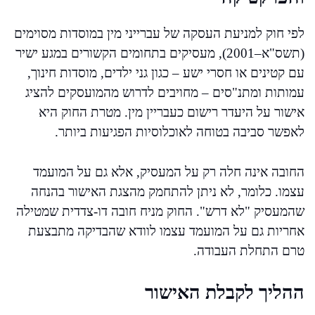
לפי חוק למניעת העסקה של עברייני מין במוסדות מסוימים
(תשס"א–2001), מעסיקים בתחומים הקשורים במגע ישיר
עם קטינים או חסרי ישע – כגון גני ילדים, מוסדות חינוך,
עמותות ומתנ"סים – מחויבים לדרוש מהמועסקים להציג
אישור על היעדר רישום כעבריין מין. מטרת החוק היא
לאפשר סביבה בטוחה לאוכלוסיות הפגיעות ביותר.
החובה אינה חלה רק על המעסיק, אלא גם על המועמד
עצמו. כלומר, לא ניתן להתחמק מהצגת האישור בהנחה
שהמעסיק "לא דרש". החוק מניח חובה דו-צדדית שמטילה
אחריות גם על המועמד עצמו לוודא שהבדיקה מתבצעת
טרם התחלת העבודה.
ההליך לקבלת האישור