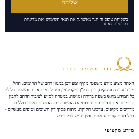
בשליחת טופס זה הנך מאשר/ת את
תנאי השימוש
ואת
מדיניות
הפרטיות
באתר.
האתר מציע מידע משפטי מקיף ומעודכן במגוון רחב של תחומים, החל
מדיני עבודה ועסקים, דרך נדל"ן ומקרקעין, ועד לזכויות אזרח ומשפט פלילי.
כל המידע מוגש בשפה ברורה ונגישה, במטרה לסייע לציבור הרחב להבין
טוב יותר את זכויותיהם וחובותיהם המשפטיות. התכנים באתר כוללים
מדריכים מקיפים, עדכוני חקיקה, ניתוח פסקי דין חשובים וטיפים מעשיים -
הכל תחת קורת גג אחת, זמין ונגיש לכל דורש.
מידע מקצועי