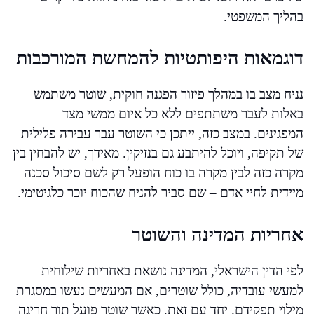
בהליך המשפטי.
דוגמאות היפותטיות להמחשת המורכבות
נניח מצב בו במהלך פיזור הפגנה חוקית, שוטר משתמש
באלות לעבר משתתפים ללא כל איום ממשי מצד
המפגינים. במצב כזה, ייתכן כי השוטר עבר עבירה פלילית
של תקיפה, ויוכל להיתבע גם בנזיקין. מאידך, יש להבחין בין
מקרה כזה לבין מקרה בו כוח הופעל רק לשם סיכול סכנה
מיידית לחיי אדם – שם סביר להניח שהכוח יוכר כלגיטימי.
אחריות המדינה והשוטר
לפי הדין הישראלי, המדינה נושאת באחריות שילוחית
למעשי עובדיה, כולל שוטרים, אם המעשים נעשו במסגרת
מילוי תפקידם. יחד עם זאת, כאשר שוטר פועל תוך חריגה