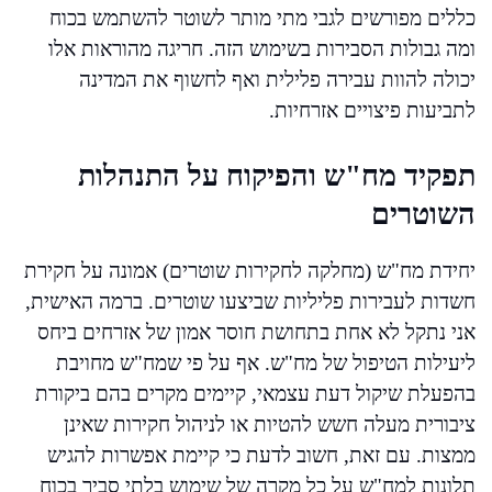
כללים מפורשים לגבי מתי מותר לשוטר להשתמש בכוח
ומה גבולות הסבירות בשימוש הזה. חריגה מהוראות אלו
יכולה להוות עבירה פלילית ואף לחשוף את המדינה
לתביעות פיצויים אזרחיות.
תפקיד מח"ש והפיקוח על התנהלות
השוטרים
יחידת מח"ש (מחלקה לחקירות שוטרים) אמונה על חקירת
חשדות לעבירות פליליות שביצעו שוטרים. ברמה האישית,
אני נתקל לא אחת בתחושת חוסר אמון של אזרחים ביחס
ליעילות הטיפול של מח"ש. אף על פי שמח"ש מחויבת
בהפעלת שיקול דעת עצמאי, קיימים מקרים בהם ביקורת
ציבורית מעלה חשש להטיות או לניהול חקירות שאינן
ממצות. עם זאת, חשוב לדעת כי קיימת אפשרות להגיש
תלונות למח"ש על כל מקרה של שימוש בלתי סביר בכוח