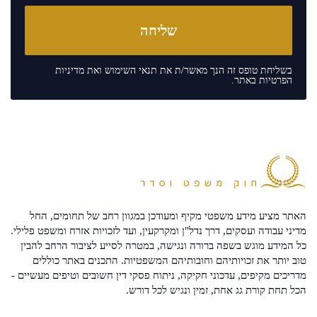
בשליחת טופס זה הנך מאשר/ת את
תנאי השימוש
ואת
מדיניות
הפרטיות
באתר.
האתר מציע מידע משפטי מקיף ומעודכן במגוון רחב של תחומים, החל
מדיני עבודה ועסקים, דרך נדל"ן ומקרקעין, ועד לזכויות אזרח ומשפט פלילי.
כל המידע מוגש בשפה ברורה ונגישה, במטרה לסייע לציבור הרחב להבין
טוב יותר את זכויותיהם וחובותיהם המשפטיות. התכנים באתר כוללים
מדריכים מקיפים, עדכוני חקיקה, ניתוח פסקי דין חשובים וטיפים מעשיים -
הכל תחת קורת גג אחת, זמין ונגיש לכל דורש.