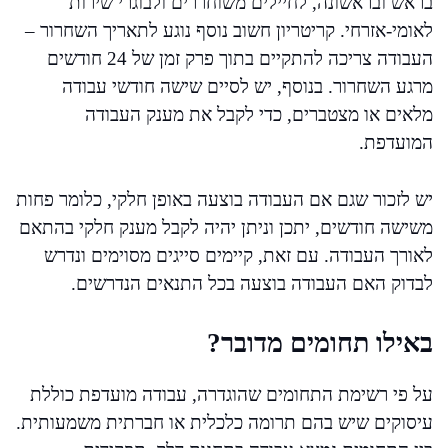
בראש ובראשונה, לחיילים משוחררים ולבוגרי שירות
לאומי-אזרחי. קריטריון חשוב נוסף נוגע לתאריך השחרור –
העבודה צריכה להתקיים בתוך פרק זמן של 24 חודשים
מרגע השחרור. בנוסף, יש לסיים שישה חודשי עבודה
מלאים או מצטברים, כדי לקבל את מענק העבודה
המועדפת.
יש לזכור שגם אם העבודה בוצעה באופן חלקי, כלומר פחות
משישה חודשים, יתכן וניתן יהיה לקבל מענק חלקי בהתאם
לאורך העבודה. עם זאת, קיימים סייגים מסוימים ונדרש
לבדוק האם העבודה בוצעה בכל התנאים הנדרשים.
באילו תחומים מדובר?
על פי רשימת התחומים שהוגדרה, עבודה מועדפת כוללת
עיסוקים שיש בהם תרומה כלכלית או חברתית משמעותית.