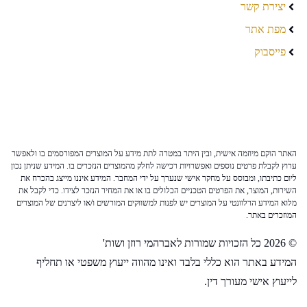
יצירת קשר
מפת אתר
פייסבוק
האתר הוקם מיוזמה אישית, ובין היתר במטרה לתת מידע על המוצרים המפורסמים בו ולאפשר
ערוץ לקבלת פרטים נוספים ואפשרויות רכישה לחלק מהמוצרים הנזכרים בו. המידע שניתן נכון
ליום כתיבתו, ומבוסס על מחקר אישי שנערך על ידי המחבר. המידע איננו מייצג בהכרח את
השירות, המוצר, את הפרטים הטכניים הכלולים בו או את המחיר הנזכר לצידו. כדי לקבל את
מלוא המידע הרלוונטי על המוצרים יש לפנות למשווקים המורשים ו/או ליצרנים של המוצרים
המוזכרים באתר.
© 2026 כל הזכויות שמורות לאברהמי רוזן ושות'
המידע באתר הוא כללי בלבד ואינו מהווה ייעוץ משפטי או תחליף
לייעוץ אישי מעורך דין.