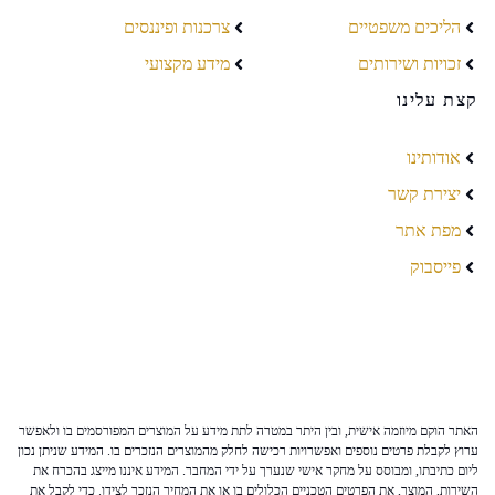
הליכים משפטיים
צרכנות ופיננסים
זכויות ושירותים
מידע מקצועי
קצת עלינו
אודותינו
יצירת קשר
מפת אתר
פייסבוק
האתר הוקם מיוזמה אישית, ובין היתר במטרה לתת מידע על המוצרים המפורסמים בו ולאפשר
ערוץ לקבלת פרטים נוספים ואפשרויות רכישה לחלק מהמוצרים הנזכרים בו. המידע שניתן נכון
ליום כתיבתו, ומבוסס על מחקר אישי שנערך על ידי המחבר. המידע איננו מייצג בהכרח את
השירות, המוצר, את הפרטים הטכניים הכלולים בו או את המחיר הנזכר לצידו. כדי לקבל את