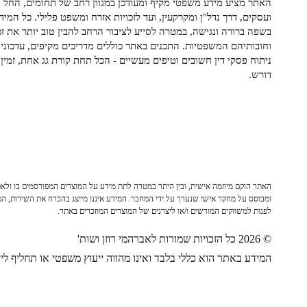
האתר מציע מידע משפטי מקיף ומעודכן במגוון רחב של תחומים, החל מ
ועסקים, דרך נדל"ן ומקרקעין, ועד לזכויות אזרח ומשפט פלילי. כל המיד
בשפה ברורה ונגישה, במטרה לסייע לציבור הרחב להבין טוב יותר את זכ
וחובותיהם המשפטיות. התכנים באתר כוללים מדריכים מקיפים, עדכוני 
ניתוח פסקי דין חשובים וטיפים מעשיים - הכל תחת קורת גג אחת, זמין 
דורש.
האתר הוקם מיוזמה אישית, ובין היתר במטרה לתת מידע על המוצרים המפורסמים בו ולאפש
ומבוסס על מחקר אישי שנערך על ידי המחבר. המידע איננו מייצג בהכרח את השירות, המו
לפנות למשווקים המורשים ו/או ליצרנים של המוצרים המוזכרים באתר.
© 2026 כל הזכויות שמורות לאברהמי רוזן ושות'
המידע באתר הוא כללי בלבד ואינו מהווה ייעוץ משפטי או תחליף לייע