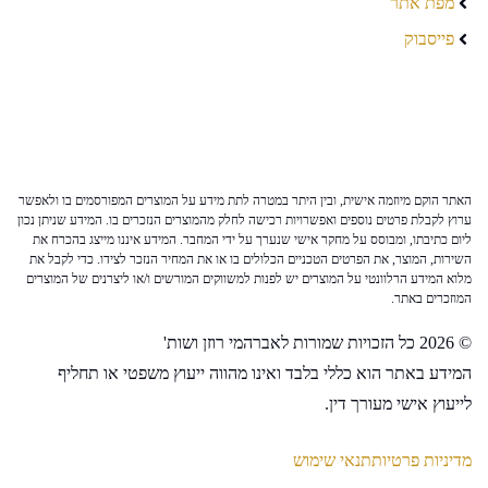
מפת אתר
פייסבוק
האתר הוקם מיוזמה אישית, ובין היתר במטרה לתת מידע על המוצרים המפורסמים בו ולאפשר
ערוץ לקבלת פרטים נוספים ואפשרויות רכישה לחלק מהמוצרים הנזכרים בו. המידע שניתן נכון
ליום כתיבתו, ומבוסס על מחקר אישי שנערך על ידי המחבר. המידע איננו מייצג בהכרח את
השירות, המוצר, את הפרטים הטכניים הכלולים בו או את המחיר הנזכר לצידו. כדי לקבל את
מלוא המידע הרלוונטי על המוצרים יש לפנות למשווקים המורשים ו/או ליצרנים של המוצרים
המוזכרים באתר.
© 2026 כל הזכויות שמורות לאברהמי רוזן ושות'
המידע באתר הוא כללי בלבד ואינו מהווה ייעוץ משפטי או תחליף
לייעוץ אישי מעורך דין.
מדיניות פרטיות
תנאי שימוש