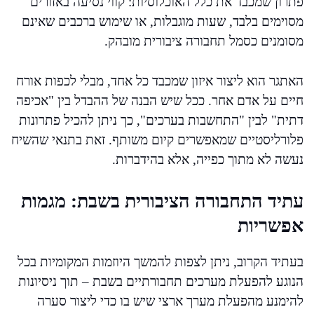
פתרון שמכבד את כלל האוכלוסיות: קווי נסיעה באזורים
מסוימים בלבד, שעות מוגבלות, או שימוש ברכבים שאינם
מסומנים כסמל תחבורה ציבורית מובהק.
האתגר הוא ליצור איזון שמכבד כל אחד, מבלי לכפות אורח
חיים על אדם אחר. ככל שיש הבנה של ההבדל בין "אכיפה
דתית" לבין "התחשבות בערכים", כך ניתן להכיל פתרונות
פלורליסטיים שמאפשרים קיום משותף. זאת בתנאי שהשיח
נעשה לא מתוך כפייה, אלא בהידברות.
עתיד התחבורה הציבורית בשבת: מגמות
אפשריות
בעתיד הקרוב, ניתן לצפות להמשך היוזמות המקומיות בכל
הנוגע להפעלת מערכים תחבורתיים בשבת – תוך ניסיונות
להימנע מהפעלת מערך ארצי שיש בו כדי ליצור סערה