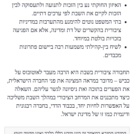
האיזון החוקתי נע בין הזכות לתנועה ולתעסוקה לבין
הזכות לקיים את השבת לפי ערכים דתיים.
בתי המשפט נוטים להימנע מהתערבות במדיניות
ציבורית בהקשרים של דת ומדינה, אלא אם הפגיעה
בזכויות בולטת במיוחד.
לשיח בין-קהילתי משמעות רבה ביישום פתרונות
מכבדים.
תחבורה ציבורית בשבת היא הרבה מעבר לאוטובוס על
כביש – מדובר במראה המציגה את פני החברה הישראלית,
את הפערים בתוכה ואת ניסיונה לגשר עליהם. השאלה
כיצד מתכננים את המרחב הציבורי במהלך השבת משליכה
על האפשרות לחיות יחד, בכבוד הדדי, בחברה רבגונית
ודינמית כמו זו של מדינת ישראל.
המידע המובא במאמר זה הינו מידע כללי בלבד ואינו מהווה ייעוץ