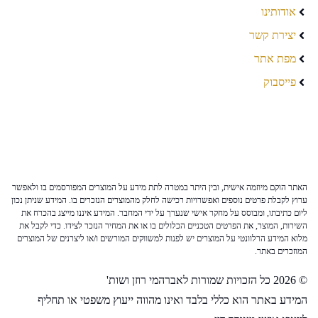
אודותינו
יצירת קשר
מפת אתר
פייסבוק
האתר הוקם מיוזמה אישית, ובין היתר במטרה לתת מידע על המוצרים המפורסמים בו ולאפשר
ערוץ לקבלת פרטים נוספים ואפשרויות רכישה לחלק מהמוצרים הנזכרים בו. המידע שניתן נכון
ליום כתיבתו, ומבוסס על מחקר אישי שנערך על ידי המחבר. המידע איננו מייצג בהכרח את
השירות, המוצר, את הפרטים הטכניים הכלולים בו או את המחיר הנזכר לצידו. כדי לקבל את
מלוא המידע הרלוונטי על המוצרים יש לפנות למשווקים המורשים ו/או ליצרנים של המוצרים
המוזכרים באתר.
© 2026 כל הזכויות שמורות לאברהמי רוזן ושות'
המידע באתר הוא כללי בלבד ואינו מהווה ייעוץ משפטי או תחליף