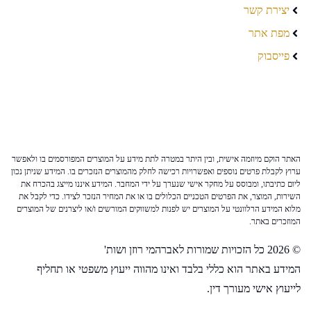
יצירת קשר
מפת אתר
פייסבוק
האתר הוקם מיוזמה אישית, ובין היתר במטרה לתת מידע על המוצרים המפורסמים בו ולאפשר
ערוץ לקבלת פרטים נוספים ואפשרויות רכישה לחלק מהמוצרים הנזכרים בו. המידע שניתן נכון
ליום כתיבתו, ומבוסס על מחקר אישי שנערך על ידי המחבר. המידע איננו מייצג בהכרח את
השירות, המוצר, את הפרטים הטכניים הכלולים בו או את המחיר הנזכר לצידו. כדי לקבל את
מלוא המידע הרלוונטי על המוצרים יש לפנות למשווקים המורשים ו/או ליצרנים של המוצרים
המוזכרים באתר.
© 2026 כל הזכויות שמורות לאברהמי רוזן ושות'
המידע באתר הוא כללי בלבד ואינו מהווה ייעוץ משפטי או תחליף
לייעוץ אישי מעורך דין.