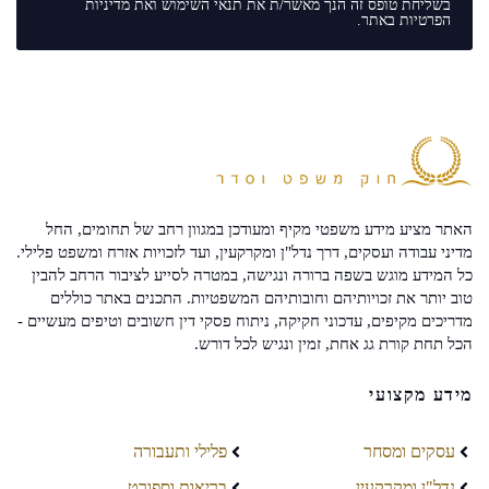
בשליחת טופס זה הנך מאשר/ת את
תנאי השימוש
ואת
מדיניות
הפרטיות
באתר.
האתר מציע מידע משפטי מקיף ומעודכן במגוון רחב של תחומים, החל
מדיני עבודה ועסקים, דרך נדל"ן ומקרקעין, ועד לזכויות אזרח ומשפט פלילי.
כל המידע מוגש בשפה ברורה ונגישה, במטרה לסייע לציבור הרחב להבין
טוב יותר את זכויותיהם וחובותיהם המשפטיות. התכנים באתר כוללים
מדריכים מקיפים, עדכוני חקיקה, ניתוח פסקי דין חשובים וטיפים מעשיים -
הכל תחת קורת גג אחת, זמין ונגיש לכל דורש.
מידע מקצועי
עסקים ומסחר
פלילי ותעבורה
נדל"ן ומקרקעין
בריאות וספורט