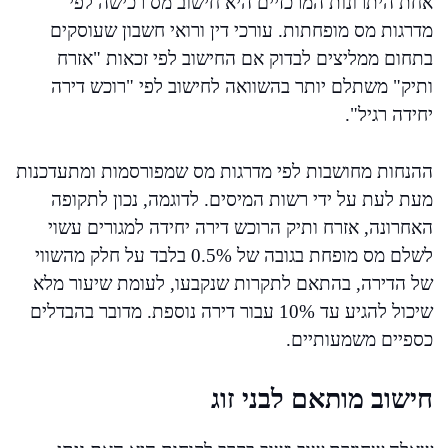
אחת היתרונות המרכזיים היא חישוב מס רכישה לפי
מדרגות מס מופחתות. עורכי דין ורואי חשבון שעוסקים
בתחום ממליצים לבדוק אם החישוב לפי זכאות "אזרח
ותיק" משתלם יותר בהשוואה לחישוב לפי "רוכש דירה
יחידה רגיל".
ההנחות מחושבות לפי מדרגות מס שמפורסמות ומתעדכנות
מעת לעת על ידי רשות המיסים. לדוגמה, נכון לתקופה
האחרונה, אזרח ותיק הרוכש דירה יחידה למגורים עשוי
לשלם מס מופחת בגובה של 0.5% בלבד על חלק מהשווי
של הדירה, בהתאם לתקרות שנקבעו, לעומת שיעור מלא
שיכול להגיע עד 10% עבור דירה נוספת. מדובר בהבדלים
כספיים משמעותיים.
חישוב מותאם לבני זוג