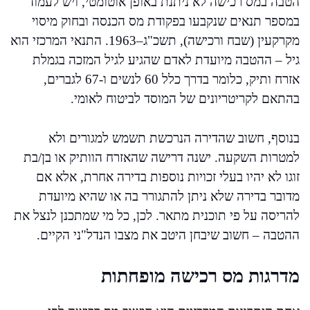
הטבה במס רכישה לא ניתנת באופן אוטומטי, ויש לעמוד
במספר תנאים שנקבעו בפקודת מס הכנסה ובחוק מיסוי
מקרקעין (שבח ורכישה), תשכ"ג–1963. התנאי המרכזי הוא
גיל – ההטבה מיועדת לאדם שהגיע לגיל המזכה בגמלת
אזרח ותיק, כלומר בדרך כלל 60 לנשים ו-67 לגברים,
בהתאם לקריטריונים של המוסד לביטוח לאומי.
בנוסף, חשוב שהדירה הנרכשת תשמש למגורים ולא
למטרות השקעה. ישנה דרישה שהאזרח הוותיק או בן/בת
זוגו לא יהיו בעלי זכויות נוספות בדירה אחרת, אלא אם
מדובר בדירה שלא ניתן להתגורר בה או שהיא מיועדת
להריסה על פי תוכנית מתאר. לכן, כל מי שמתכנן לנצל את
ההטבה – חשוב שיבחן היטב את מצבו הנדל"ני הקיים.
מדרגות מס רכישה מופחתות