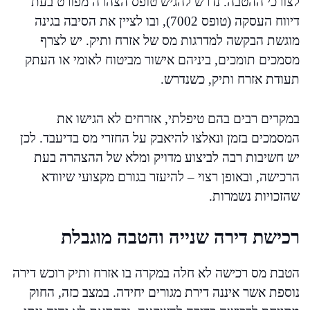
לצורכי ההטבה. נדרש להגיש טופס הצהרה מפורט בעת
דיווח העסקה (טופס 7002), ובו לציין את הסיבה בגינה
מוגשת הבקשה למדרגות מס של אזרח ותיק. יש לצרף
מסמכים תומכים, ביניהם אישור מביטוח לאומי או העתק
תעודת אזרח ותיק, כשנדרש.
במקרים רבים בהם טיפלתי, אזרחים לא הגישו את
המסמכים בזמן ונאלצו להיאבק על החזרי מס בדיעבד. לכן
יש חשיבות רבה לביצוע מדויק ומלא של ההצהרה בעת
הרכישה, ובאופן רצוי – להיעזר בגורם מקצועי שיוודא
שהזכויות נשמרות.
רכישת דירה שנייה והטבה מוגבלת
הטבת מס רכישה לא חלה במקרה בו אזרח ותיק רוכש דירה
נוספת אשר איננה דירת מגורים יחידה. במצב כזה, החוק