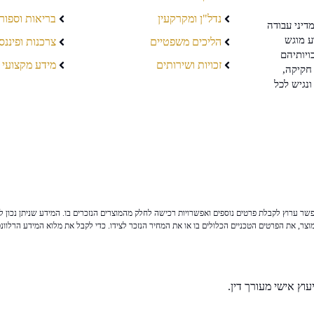
נדל"ן ומקרקעין
בריאות וספור
דיני עבודה
ע מוגש
הליכים משפטיים
צרכנות ופיננס
ויותיהם
זכויות ושירותים
מידע מקצועי
חקיקה,
ונגיש לכל
ר ערוץ לקבלת פרטים נוספים ואפשרויות רכישה לחלק מהמוצרים הנזכרים בו. המידע שניתן נכון לי
צר, את הפרטים הטכניים הכלולים בו או את המחיר הנזכר לצידו. כדי לקבל את מלוא המידע הרלוונ
וץ אישי מעורך דין.