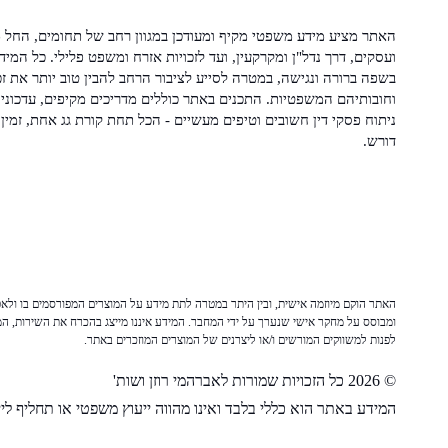
האתר מציע מידע משפטי מקיף ומעודכן במגוון רחב של תחומים, החל מ
ועסקים, דרך נדל"ן ומקרקעין, ועד לזכויות אזרח ומשפט פלילי. כל המיד
בשפה ברורה ונגישה, במטרה לסייע לציבור הרחב להבין טוב יותר את זכ
וחובותיהם המשפטיות. התכנים באתר כוללים מדריכים מקיפים, עדכוני 
ניתוח פסקי דין חשובים וטיפים מעשיים - הכל תחת קורת גג אחת, זמין 
דורש.
האתר הוקם מיוזמה אישית, ובין היתר במטרה לתת מידע על המוצרים המפורסמים בו ולאפש
ומבוסס על מחקר אישי שנערך על ידי המחבר. המידע איננו מייצג בהכרח את השירות, המו
לפנות למשווקים המורשים ו/או ליצרנים של המוצרים המוזכרים באתר.
© 2026 כל הזכויות שמורות לאברהמי רוזן ושות'
המידע באתר הוא כללי בלבד ואינו מהווה ייעוץ משפטי או תחליף לייע