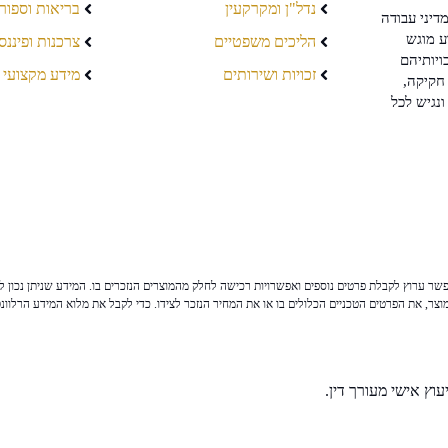
נדל"ן ומקרקעין
בריאות וספור
דיני עבודה
ע מוגש
הליכים משפטיים
צרכנות ופיננס
ויותיהם
זכויות ושירותים
מידע מקצועי
חקיקה,
ונגיש לכל
ר ערוץ לקבלת פרטים נוספים ואפשרויות רכישה לחלק מהמוצרים הנזכרים בו. המידע שניתן נכון לי
צר, את הפרטים הטכניים הכלולים בו או את המחיר הנזכר לצידו. כדי לקבל את מלוא המידע הרלוונ
וץ אישי מעורך דין.