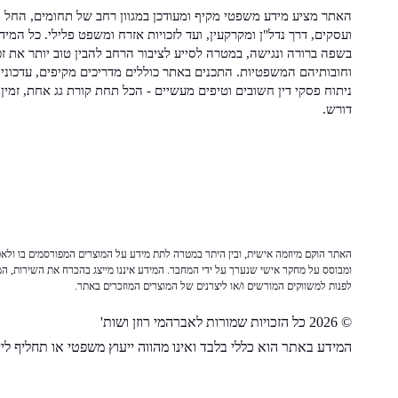
האתר מציע מידע משפטי מקיף ומעודכן במגוון רחב של תחומים, החל מ
ועסקים, דרך נדל"ן ומקרקעין, ועד לזכויות אזרח ומשפט פלילי. כל המיד
בשפה ברורה ונגישה, במטרה לסייע לציבור הרחב להבין טוב יותר את זכ
וחובותיהם המשפטיות. התכנים באתר כוללים מדריכים מקיפים, עדכוני 
ניתוח פסקי דין חשובים וטיפים מעשיים - הכל תחת קורת גג אחת, זמין 
דורש.
האתר הוקם מיוזמה אישית, ובין היתר במטרה לתת מידע על המוצרים המפורסמים בו ולאפש
ומבוסס על מחקר אישי שנערך על ידי המחבר. המידע איננו מייצג בהכרח את השירות, המו
לפנות למשווקים המורשים ו/או ליצרנים של המוצרים המוזכרים באתר.
© 2026 כל הזכויות שמורות לאברהמי רוזן ושות'
המידע באתר הוא כללי בלבד ואינו מהווה ייעוץ משפטי או תחליף לייע