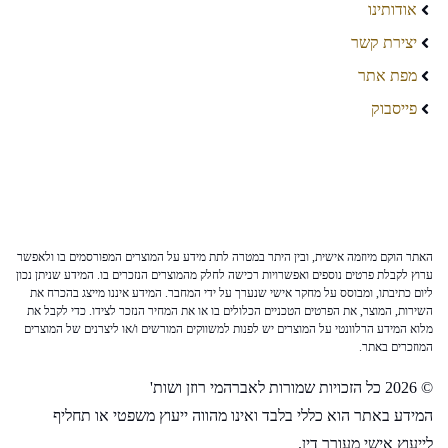
אודותינו
יצירת קשר
מפת אתר
פייסבוק
האתר הוקם מיוזמה אישית, ובין היתר במטרה לתת מידע על המוצרים המפורסמים בו ולאפשר
ערוץ לקבלת פרטים נוספים ואפשרויות רכישה לחלק מהמוצרים הנזכרים בו. המידע שניתן נכון
ליום כתיבתו, ומבוסס על מחקר אישי שנערך על ידי המחבר. המידע איננו מייצג בהכרח את
השירות, המוצר, את הפרטים הטכניים הכלולים בו או את המחיר הנזכר לצידו. כדי לקבל את
מלוא המידע הרלוונטי על המוצרים יש לפנות למשווקים המורשים ו/או ליצרנים של המוצרים
המוזכרים באתר.
© 2026 כל הזכויות שמורות לאברהמי רוזן ושות'
המידע באתר הוא כללי בלבד ואינו מהווה ייעוץ משפטי או תחליף
לייעוץ אישי מעורך דין.