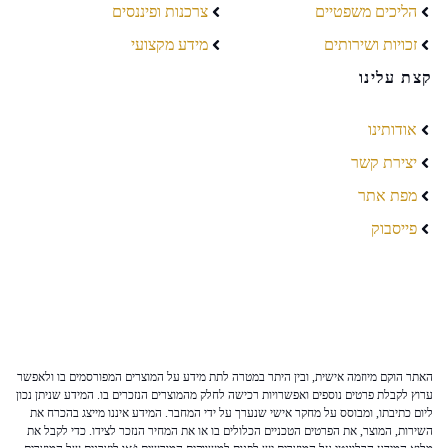
הליכים משפטיים
צרכנות ופיננסים
זכויות ושירותים
מידע מקצועי
קצת עלינו
אודותינו
יצירת קשר
מפת אתר
פייסבוק
האתר הוקם מיוזמה אישית, ובין היתר במטרה לתת מידע על המוצרים המפורסמים בו ולאפשר
ערוץ לקבלת פרטים נוספים ואפשרויות רכישה לחלק מהמוצרים הנזכרים בו. המידע שניתן נכון
ליום כתיבתו, ומבוסס על מחקר אישי שנערך על ידי המחבר. המידע איננו מייצג בהכרח את
השירות, המוצר, את הפרטים הטכניים הכלולים בו או את המחיר הנזכר לצידו. כדי לקבל את