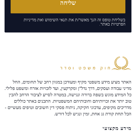
בשליחת טופס זה הנך מאשר/ת את
תנאי השימוש
ואת
מדיניות
הפרטיות
באתר.
האתר מציע מידע משפטי מקיף ומעודכן במגוון רחב של תחומים, החל
מדיני עבודה ועסקים, דרך נדל"ן ומקרקעין, ועד לזכויות אזרח ומשפט פלילי.
כל המידע מוגש בשפה ברורה ונגישה, במטרה לסייע לציבור הרחב להבין
טוב יותר את זכויותיהם וחובותיהם המשפטיות. התכנים באתר כוללים
מדריכים מקיפים, עדכוני חקיקה, ניתוח פסקי דין חשובים וטיפים מעשיים -
הכל תחת קורת גג אחת, זמין ונגיש לכל דורש.
מידע מקצועי