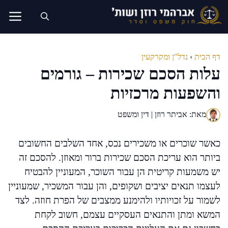
דלג
תוכן
דף הבית
›
נדל"ן ומקרקעין
עלות הסכם שכירות – גורמים
והשפעות מרכזיות
מאת: אביתר רוזן | דין ומשפט
כאשר שוכרים או משכירים נכס, אחד השלבים החשובים
ביותר הוא עריכת הסכם שכירות ברור ומאוזן. להסכם זה
יש משמעות קריטית הן עבור השוכר, המעוניין להבטיח
לעצמו תנאים יציבים ושקופים, והן עבור המשכיר, שמעוניין
לשמור על זכויותיו ולהימנע ממצבים של הפרת חוזה. לצד
המשא ומתן והתנאים העסקיים עצמם, חשוב לקחת