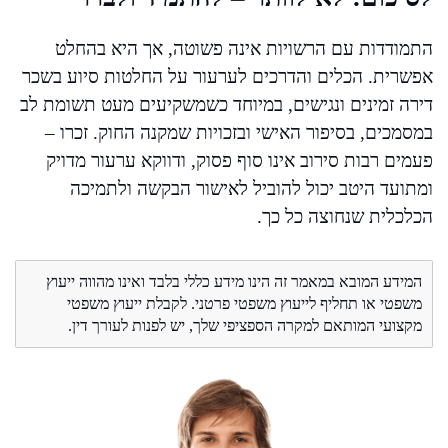
התמודדות עם הרשויות אינה פשוטה, אך היא בהחלט
אפשרית. הכלים והדרכים לערעור על החלטות סיוע בשכר
דירה זמינים ונגישים, במיוחד כשמשקיעים מעט תשומת לב
במסמכים, בסיפור האישי ובזכויות שמקנה החוק. זכרו –
פעמים רבות סירוב אינו סוף פסוק, ודווקא ערעור מדויק
ומתועד היטב יכול להוביל לאישור הבקשה ולתמיכה
הכלכלית שנחוצה כל כך.
המידע המובא במאמר זה הינו מידע כללי בלבד ואינו מהווה ייעוץ
משפטי או תחליף לייעוץ משפטי פרטני. לקבלת ייעוץ משפטי
מקצועי המותאם למקרה הספציפי שלך, יש לפנות לעורך דין.