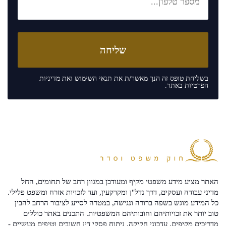
בשליחת טופס זה הנך מאשר/ת את
תנאי השימוש
ואת
מדיניות
הפרטיות
באתר.
האתר מציע מידע משפטי מקיף ומעודכן במגוון רחב של תחומים, החל
מדיני עבודה ועסקים, דרך נדל"ן ומקרקעין, ועד לזכויות אזרח ומשפט פלילי.
כל המידע מוגש בשפה ברורה ונגישה, במטרה לסייע לציבור הרחב להבין
טוב יותר את זכויותיהם וחובותיהם המשפטיות. התכנים באתר כוללים
מדריכים מקיפים, עדכוני חקיקה, ניתוח פסקי דין חשובים וטיפים מעשיים -