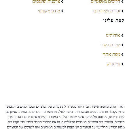
הליכים משפטיים
צרכנות ופיננסים
זכויות ושירותים
מידע מקצועי
קצת עלינו
אודותינו
יצירת קשר
מפת אתר
פייסבוק
האתר הוקם מיוזמה אישית, ובין היתר במטרה לתת מידע על המוצרים המפורסמים בו ולאפשר
ערוץ לקבלת פרטים נוספים ואפשרויות רכישה לחלק מהמוצרים הנזכרים בו. המידע שניתן נכון
ליום כתיבתו, ומבוסס על מחקר אישי שנערך על ידי המחבר. המידע איננו מייצג בהכרח את
השירות, המוצר, את הפרטים הטכניים הכלולים בו או את המחיר הנזכר לצידו. כדי לקבל את
מלוא המידע הרלוונטי על המוצרים יש לפנות למשווקים המורשים ו/או ליצרנים של המוצרים