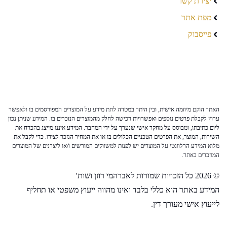
יצירת קשר
מפת אתר
פייסבוק
האתר הוקם מיוזמה אישית, ובין היתר במטרה לתת מידע על המוצרים המפורסמים בו ולאפשר
ערוץ לקבלת פרטים נוספים ואפשרויות רכישה לחלק מהמוצרים הנזכרים בו. המידע שניתן נכון
ליום כתיבתו, ומבוסס על מחקר אישי שנערך על ידי המחבר. המידע איננו מייצג בהכרח את
השירות, המוצר, את הפרטים הטכניים הכלולים בו או את המחיר הנזכר לצידו. כדי לקבל את
מלוא המידע הרלוונטי על המוצרים יש לפנות למשווקים המורשים ו/או ליצרנים של המוצרים
המוזכרים באתר.
© 2026 כל הזכויות שמורות לאברהמי רוזן ושות'
המידע באתר הוא כללי בלבד ואינו מהווה ייעוץ משפטי או תחליף
לייעוץ אישי מעורך דין.