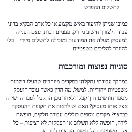
לתשלום ההפרש
כמובן שניתן להיעזר באיש מקצוע או כל אדם הבקיא בדיני
עבודה לצורך חישוב מדויק. פעמים רבות, עצם הפנייה
למעסיק מעלה את המודעות ומובילה לתשלום מיידי – בלי
להיגרר להליכים משפטיים.
סוגיות נפוצות ומורכבות
במהלך עבודתי נתקלתי במקרים מיוחדים שהעלו דילמות
משפטיות ייחודיות. למשל, מה הדין כאשר עובד הועסק
מספר חודשים דרך קבלן ולאחר מכן התקבל לעבודה ישירה
אצל אותו מעסיק? האם יש לראות את תקופת ההעסקה
כברצף? מקרים נוספים כוללים עבודה חלקית, חופשת
לידה, חופשה ללא תשלום או הפסקות לא רציפות – כל
אלה משפיעים על חישוב הזכאות להבראה.