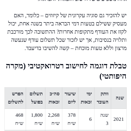
יש להזכיר גם סוגיה עקרונית של קיזוזים – כלומר, האם
מעסיק ששילם בטעות דמי הבראה ביתר בשנה אחת, יכול
לקזז את העודף מתקופות אחרות? ההתשובה לכך מורכבת
ותלויה בנסיבות, אך יש לזכור שכל תשלום עודף שנעשה
מרצון וללא טעות מוכחת – קשה להשיבו בדיעבד.
טבלת דוגמה לחישוב רטרואקטיבי (מקרה
היפותטי)
וותק
ימי
שיעור
סה״כ
תשלום
הפרש
שנה
העובד
זכאות
ליום
זכאות
בפועל
לתשלום
שנה
378
2,268
1,800
468
6
2021
3
ש״ח
ש״ח
ש״ח
ש״ח