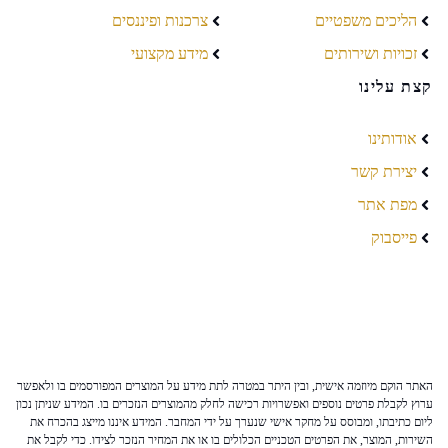
הליכים משפטיים
צרכנות ופיננסים
זכויות ושירותים
מידע מקצועי
קצת עלינו
אודותינו
יצירת קשר
מפת אתר
פייסבוק
האתר הוקם מיוזמה אישית, ובין היתר במטרה לתת מידע על המוצרים המפורסמים בו ולאפשר
ערוץ לקבלת פרטים נוספים ואפשרויות רכישה לחלק מהמוצרים הנזכרים בו. המידע שניתן נכון
ליום כתיבתו, ומבוסס על מחקר אישי שנערך על ידי המחבר. המידע איננו מייצג בהכרח את
השירות, המוצר, את הפרטים הטכניים הכלולים בו או את המחיר הנזכר לצידו. כדי לקבל את