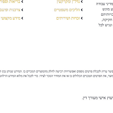
נדל"ן ומקרקעין
בריאות וספור
דיני עבודה
ע מוגש
הליכים משפטיים
צרכנות ופיננס
ויותיהם
זכויות ושירותים
מידע מקצועי
חקיקה,
ונגיש לכל
ר ערוץ לקבלת פרטים נוספים ואפשרויות רכישה לחלק מהמוצרים הנזכרים בו. המידע שניתן נכון לי
צר, את הפרטים הטכניים הכלולים בו או את המחיר הנזכר לצידו. כדי לקבל את מלוא המידע הרלוונ
וץ אישי מעורך דין.