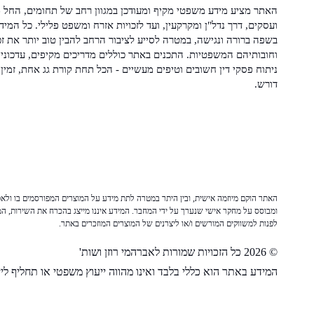
האתר מציע מידע משפטי מקיף ומעודכן במגוון רחב של תחומים, החל מ
ועסקים, דרך נדל"ן ומקרקעין, ועד לזכויות אזרח ומשפט פלילי. כל המיד
בשפה ברורה ונגישה, במטרה לסייע לציבור הרחב להבין טוב יותר את זכ
וחובותיהם המשפטיות. התכנים באתר כוללים מדריכים מקיפים, עדכוני 
ניתוח פסקי דין חשובים וטיפים מעשיים - הכל תחת קורת גג אחת, זמין 
דורש.
האתר הוקם מיוזמה אישית, ובין היתר במטרה לתת מידע על המוצרים המפורסמים בו ולאפש
ומבוסס על מחקר אישי שנערך על ידי המחבר. המידע איננו מייצג בהכרח את השירות, המו
לפנות למשווקים המורשים ו/או ליצרנים של המוצרים המוזכרים באתר.
© 2026 כל הזכויות שמורות לאברהמי רוזן ושות'
המידע באתר הוא כללי בלבד ואינו מהווה ייעוץ משפטי או תחליף לייע