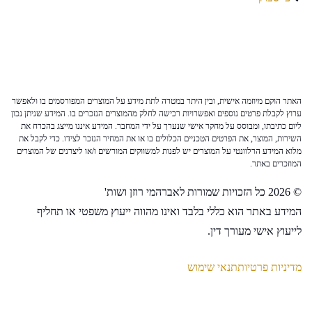
האתר הוקם מיוזמה אישית, ובין היתר במטרה לתת מידע על המוצרים המפורסמים בו ולאפשר
ערוץ לקבלת פרטים נוספים ואפשרויות רכישה לחלק מהמוצרים הנזכרים בו. המידע שניתן נכון
ליום כתיבתו, ומבוסס על מחקר אישי שנערך על ידי המחבר. המידע איננו מייצג בהכרח את
השירות, המוצר, את הפרטים הטכניים הכלולים בו או את המחיר הנזכר לצידו. כדי לקבל את
מלוא המידע הרלוונטי על המוצרים יש לפנות למשווקים המורשים ו/או ליצרנים של המוצרים
המוזכרים באתר.
© 2026 כל הזכויות שמורות לאברהמי רוזן ושות'
המידע באתר הוא כללי בלבד ואינו מהווה ייעוץ משפטי או תחליף
לייעוץ אישי מעורך דין.
מדיניות פרטיות
תנאי שימוש